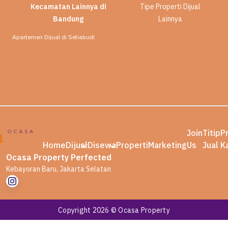
Kecamatan Lainnya di
Tipe Properti Dijual
Bandung
Lainnya
Apartemen Dijual di Setiabudi
Join
Titip
P
Home
Dijual
Disewa
Properti
Marketing
Us
Jual
K
Ocasa Property Perfected
Kebayoran Baru, Jakarta Selatan
Copyright 2026 © Ocasa Property