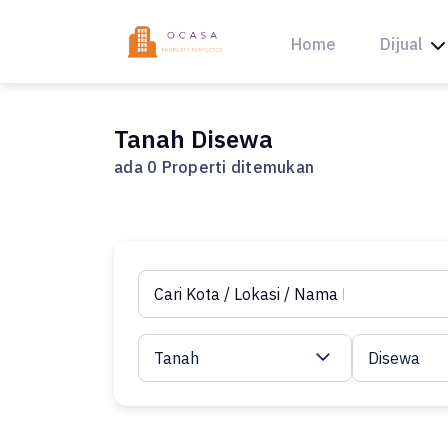
Skip
to
Home
Dijual
content
Tanah Disewa
ada 0 Properti ditemukan
Tanah
Disewa