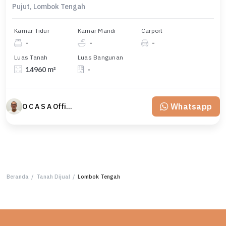
Pujut, Lombok Tengah
Kamar Tidur
Kamar Mandi
Carport
-
-
-
Luas Tanah
Luas Bangunan
14960 m²
-
Whatsapp
O C A S A Official property perfected
Beranda
/
Tanah Dijual
/
Lombok Tengah