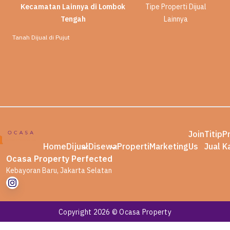
Kecamatan Lainnya di Lombok
Tipe Properti Dijual
Tengah
Lainnya
Tanah Dijual di Pujut
Join
Titip
P
Home
Dijual
Disewa
Properti
Marketing
Us
Jual
K
Ocasa Property Perfected
Kebayoran Baru, Jakarta Selatan
Copyright 2026 © Ocasa Property