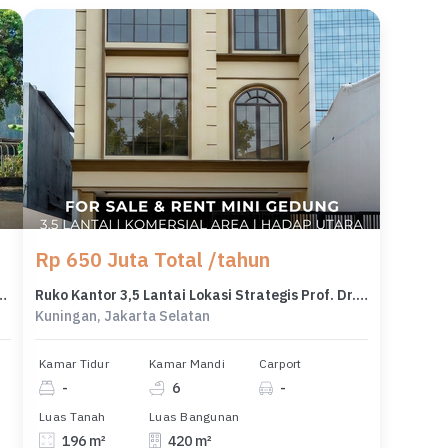
Rp 650 Juta Total /tahun
aru - Jakarta Selatan Cocok untuk Hunian, Kantor, Klinik & Restoran - Ocasa4886
Ruko Kantor 3,5 Lantai Lokasi Strategis Prof. Dr. Satrio Kuningan
Kuningan, Jakarta Selatan
Kamar Tidur
Kamar Mandi
Carport
-
6
-
Luas Tanah
Luas Bangunan
196 m²
420 m²