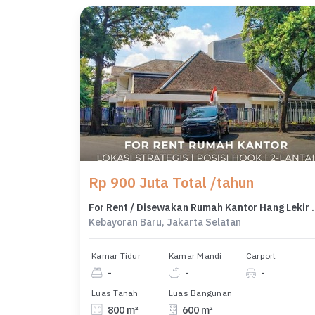
Rp 900 Juta Total /tahun
For Rent / Disewakan Rumah Kantor Hang Lekir Kebayoran B
Kebayoran Baru, Jakarta Selatan
Kamar Tidur
Kamar Mandi
Carport
-
-
-
Luas Tanah
Luas Bangunan
800 m²
600 m²