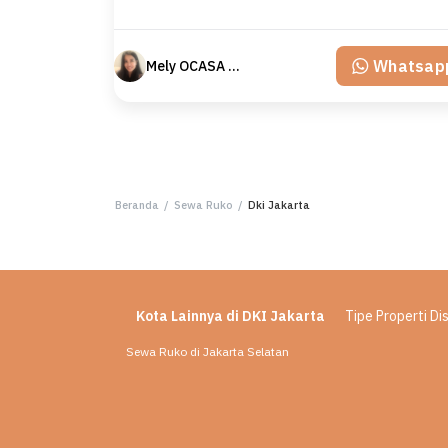
Whatsap
Mely OCASA PROPERTY
Beranda
/
Sewa Ruko
/
Dki Jakarta
Kota Lainnya di DKI Jakarta
Tipe Properti D
Sewa Ruko di Jakarta Selatan