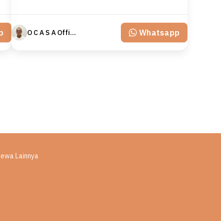
p
Whatsapp
O C A S A Official property perfected
isewa Lainnya