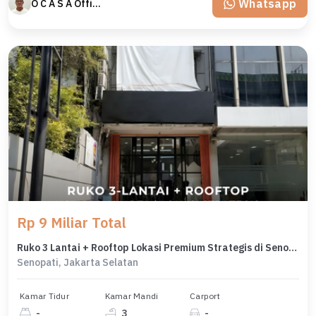
Whatsapp
O C A S A Official property perfected
Rp 9 Miliar Total
Ruko 3 Lantai + Rooftop Lokasi Premium Strategis di Senopati Area
Senopati, Jakarta Selatan
Kamar Tidur
Kamar Mandi
Carport
-
3
-