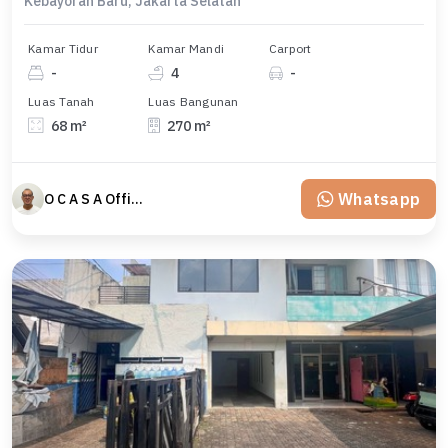
Kebayoran Baru, Jakarta Selatan
Kamar Tidur
Kamar Mandi
Carport
-
4
-
Luas Tanah
Luas Bangunan
68 m²
270 m²
Whatsapp
O C A S A Official property perfected