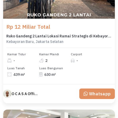
Rp 12 Miliar Total
Ruko Gandeng 2 Lantai Lokasi Ramai Strategis di Kebayoran Baru
Kebayoran Baru, Jakarta Selatan
Kamar Tidur
Kamar Mandi
Carport
-
2
-
Luas Tanah
Luas Bangunan
439 m²
630 m²
Whatsapp
O C A S A Official property perfected