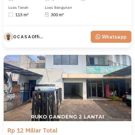
Luas Tanah
Luas Bangunan
115 m²
300 m²
Whatsapp
O C A S A Official property perfected
Rp 12 Miliar Total