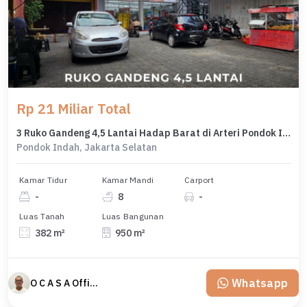
Rp 21 Miliar Total
3 Ruko Gandeng 4,5 Lantai Hadap Barat di Arteri Pondok Indah
Pondok Indah, Jakarta Selatan
Kamar Tidur
Kamar Mandi
Carport
-
8
-
Luas Tanah
Luas Bangunan
382 m²
950 m²
Whatsapp
O C A S A Official property perfected