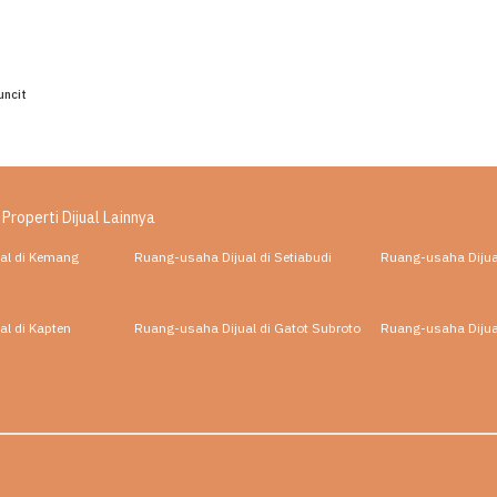
ncit
 Properti Dijual Lainnya
al di Kemang
Ruang-usaha Dijual di Setiabudi
Ruang-usaha Dijual
l di Kapten
Ruang-usaha Dijual di Gatot Subroto
Ruang-usaha Dijua