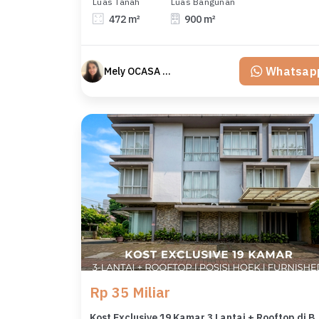
Luas Tanah
Luas Bangunan
472 m²
900 m²
Whatsap
Mely OCASA PROPERTY
Rp 35 Miliar
Kost Exclusive 19 Kamar 3