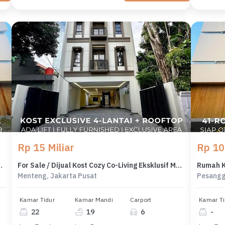
Rp 15 Miliar
Rp 10 
erasional di Pesanggrahan Jakarta Selatan
For Sale / Dijual Kost Cozy Co-Living Eksklusif Menteng Area - Jakarta Pusat Area Eksklusif, Investasi Premium - Ocasa4951
Menteng, Jakarta Pusat
Pesangg
Kamar Tidur
Kamar Mandi
Carport
Kamar Ti
22
19
6
-