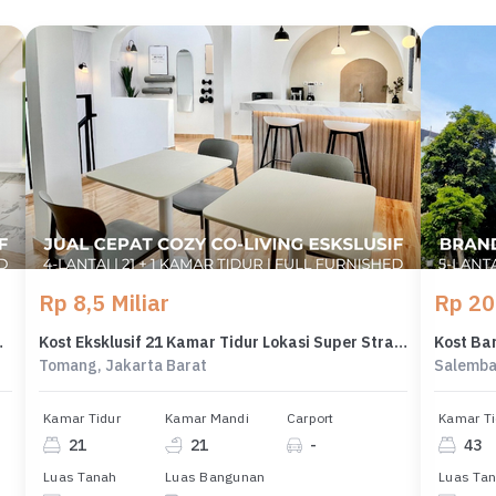
Rp 8,5 Miliar
Rp 20
iun MRT Tamansari
Kost Eksklusif 21 Kamar Tidur Lokasi Super Strategis di Tomang
Tomang, Jakarta Barat
Salemba
Kamar Tidur
Kamar Mandi
Carport
Kamar Ti
21
21
-
43
Luas Tanah
Luas Bangunan
Luas Ta