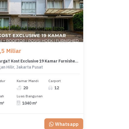
5 Miliar
Turun Harga!! Kost Exclusive 19 Kamar Furnished Posisi Hoek di Bendungan Hilir
n Hilir, Jakarta Pusat
dur
Kamar Mandi
Carport
20
12
nah
Luas Bangunan
 m²
1040 m²
Whatsapp