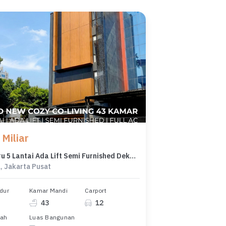
 Miliar
Kost Baru 5 Lantai Ada Lift Semi Furnished Dekat Ui Salemba
, Jakarta Pusat
dur
Kamar Mandi
Carport
43
12
nah
Luas Bangunan