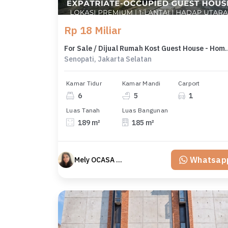
Rp 18 Miliar
For Sale / Dijual Rumah Kost Guest House - Home To Long-Term Expat 
Senopati, Jakarta Selatan
Kamar Tidur
Kamar Mandi
Carport
6
5
1
Luas Tanah
Luas Bangunan
189 m²
185 m²
Whatsap
Mely OCASA PROPERTY