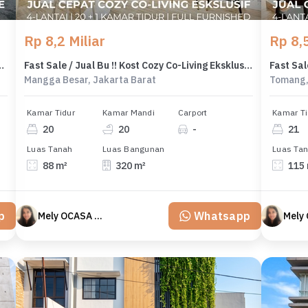
Rp 8,2 Miliar
Rp 8,5
Tenants Senopati - Scbd - Widya Chandra, Kebayoran Baru - Ocasa4873
Fast Sale / Jual Bu !! Kost Cozy Co-Living Eksklusif di Mangga Besar - Taman Sari Lokasi Strategis Tepat di Depan Stasiun MRT Jakarta Barat Roi 7,9% Full Occupancy - Income 54 Juta/Bln! - Ocasa4868
Mangga Besar, Jakarta Barat
Tomang,
Kamar Tidur
Kamar Mandi
Carport
Kamar Ti
20
20
-
21
Luas Tanah
Luas Bangunan
Luas Ta
88 m²
320 m²
115
p
Whatsapp
Mely OCASA PROPERTY