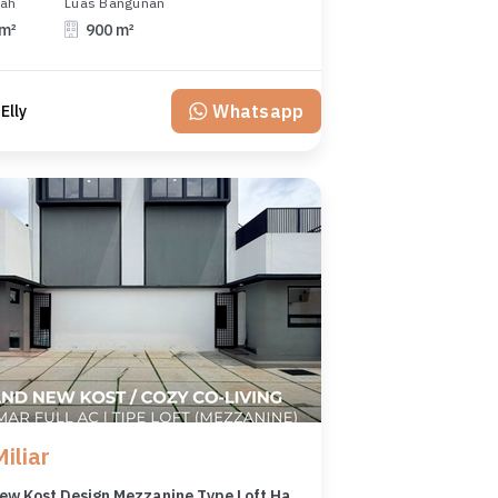
nah
Luas Bangunan
 m²
900 m²
Whatsapp
 Elly
iliar
Brand New Kost Design Mezzanine Type Loft Hadap Selatan di Ampera