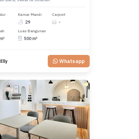
dur
Kamar Mandi
Carport
29
-
nah
Luas Bangunan
 m²
500 m²
Whatsapp
 Elly