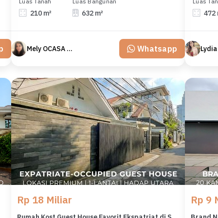
Luas Tanah
Luas Bangunan
Luas Ta
210 m²
632 m²
472
p
Whatsapp
Mely OCASA PROPERTY
Lydia
Rp 18 Miliar
Rp 9 M
 Lantai + Rooftop di Bendungan Hilir
Rumah Kost Guest House Favorit Ekspatriat di Senopati Scbd Area