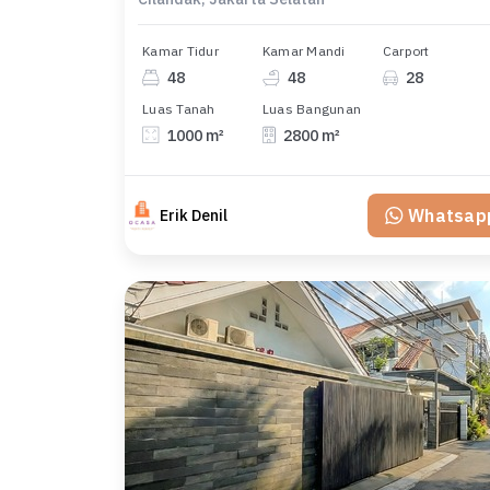
Kamar Tidur
Kamar Mandi
Carport
48
48
28
Luas Tanah
Luas Bangunan
1000 m²
2800 m²
Whatsap
Erik Denil