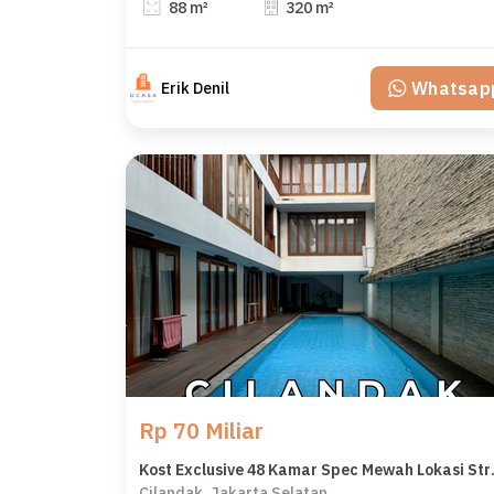
88 m²
320 m²
Whatsap
Erik Denil
Rp 70 Miliar
Kost Exclusive 
Cilandak, Jakarta Selatan