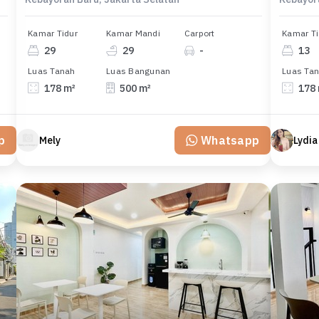
Kamar Tidur
Kamar Mandi
Carport
Kamar Ti
29
29
-
13
Luas Tanah
Luas Bangunan
Luas Ta
178 m²
500 m²
178
p
Whatsapp
Mely
Lydia