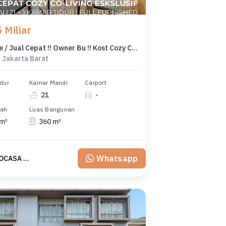
 Miliar
Fast Sale / Jual Cepat !! Owner Bu !! Kost Cozy Co-Living Eksklusif di Tomang - Jakarta Barat Roi 8,3% Full Occupancy - Income 59 Juta/Bln! - Ocasa4867
 Jakarta Barat
dur
Kamar Mandi
Carport
21
-
nah
Luas Bangunan
 m²
360 m²
Whatsapp
Mely OCASA PROPERTY