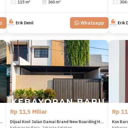
115 m²
360 m²
304
p
Whatsapp
Erik Denil
Erik 
Rp 11,5 Miliar
Rp 11,
48 Kamar Spec Mewah Lokasi Strategis di Cilandak
Dijual Kost Jalan Damai Brand New Boarding House Fully Furnished di Kebayoran Baru
Kebayoran Baru, Jakarta Selatan
Kebayor