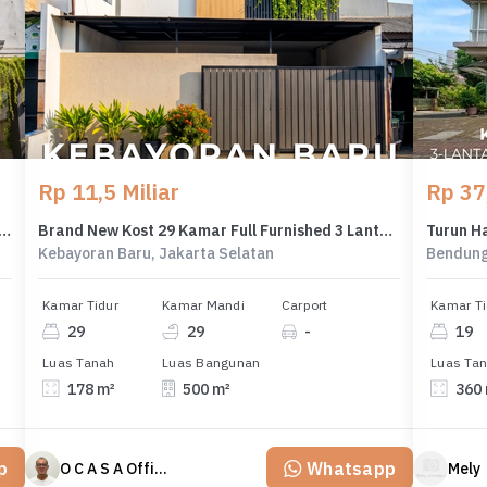
Rp 11,5 Miliar
Rp 37,
tasi 56 Kamar Roi 10% Lokasi Strategis di Kebon Jeruk
Brand New Kost 29 Kamar Full Furnished 3 Lantai di Kebayoran Baru
Kebayoran Baru, Jakarta Selatan
Bendunga
Kamar Tidur
Kamar Mandi
Carport
Kamar Ti
29
29
-
19
Luas Tanah
Luas Bangunan
Luas Ta
178 m²
500 m²
360
p
Whatsapp
O C A S A Official property perfected
Mely