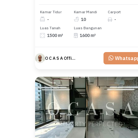
Kamar Tidur
Kamar Mandi
Carport
-
10
-
Luas Tanah
Luas Bangunan
1500 m²
1600 m²
Whatsap
O C A S A Official property perfected