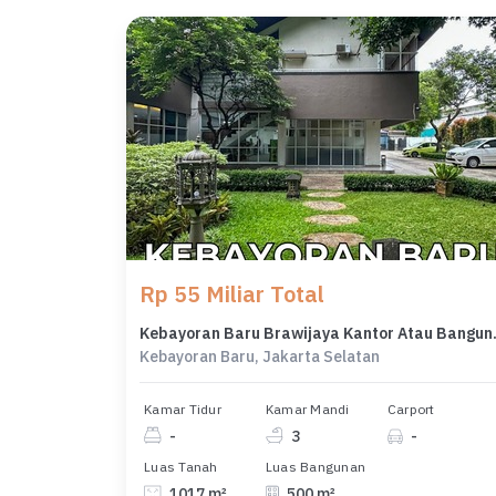
Rp 55 Miliar Total
Kebayoran Bar
Kebayoran Baru, Jakarta Selatan
Kamar Tidur
Kamar Mandi
Carport
-
3
-
Luas Tanah
Luas Bangunan
1017 m²
500 m²