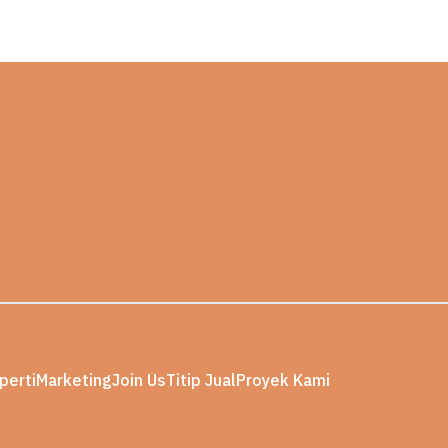
perti
Marketing
Join Us
Titip Jual
Proyek Kami