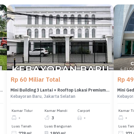
Rp 60 Miliar Total
Rp 49 
u Brawijaya Kantor Atau Bangunan Komersil
Mini Building 3 Lantai + Rooftop Lokasi Premium Di Kebayoran Baru
Kebayoran Baru, Jakarta Selatan
Kebayor
Kamar Tidur
Kamar Mandi
Carport
Kamar Ti
-
3
-
-
Luas Tanah
Luas Bangunan
Luas Ta
778 m²
1800 m²
371