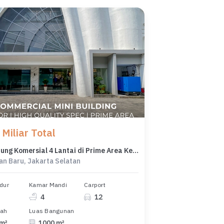
Miliar Total
Mini Gedung Komersial 4 Lantai di Prime Area Kebayoran Baru
an Baru, Jakarta Selatan
dur
Kamar Mandi
Carport
4
12
nah
Luas Bangunan
 m²
1000 m²