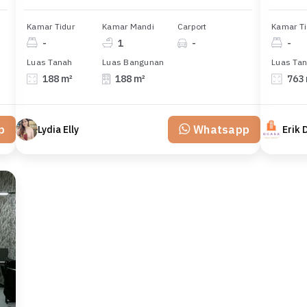
Kamar Tidur
Kamar Mandi
Carport
Kamar Ti
-
1
-
-
Luas Tanah
Luas Bangunan
Luas Ta
188 m²
188 m²
763
p
Whatsapp
Lydia Elly
Erik 