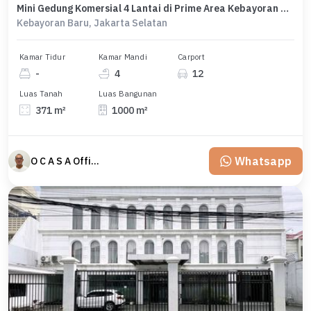
Mini Gedung Komersial 4 Lantai di Prime Area Kebayoran Baru
Kebayoran Baru, Jakarta Selatan
Kamar Tidur
Kamar Mandi
Carport
-
4
12
Luas Tanah
Luas Bangunan
371 m²
1000 m²
Whatsapp
O C A S A Official property perfected