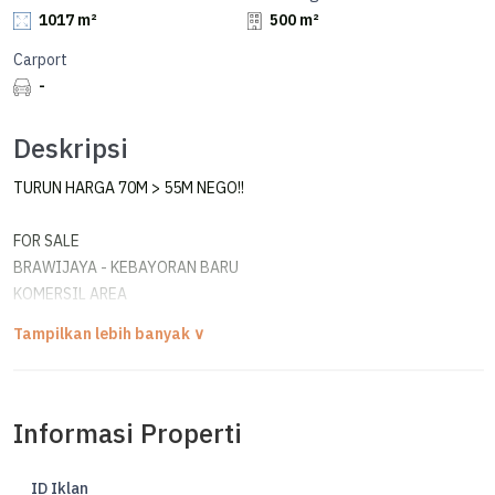
1017 m²
500 m²
Carport
-
Deskripsi
TURUN HARGA 70M > 55M NEGO!!
FOR SALE
BRAWIJAYA - KEBAYORAN BARU
KOMERSIL AREA
Cocok Untuk Kantor, Klinik, Restoran, Hotel atau Komersial lainnya
Bisa Bangun 5 Lantai
Informasi Properti
Luas Tanah 1017 m²
Luas Bangunan 500 m²
Bangunan Secondary 2 Lantai
ID Iklan