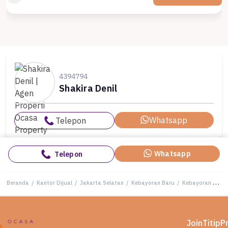
4394794
Shakira Denil
Whatsapp
Telepon
Whatsapp
Telepon
Beranda
/
Kantor Dijual
/
Jakarta Selatan
/
Kebayoran Baru
/
Kebayoran Baru Brawijaya Kantor Atau Bangunan Komersil
Join
Titip
P