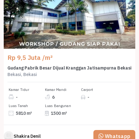
Rp 9,5 Juta /m²
Gudang Pabrik Besar Dijual Kranggan Jatisampurna Bekasi
Bekasi, Bekasi
Kamar Tidur
Kamar Mandi
Carport
-
6
-
Luas Tanah
Luas Bangunan
5810 m²
1500 m²
Whatsapp
Shakira Denil