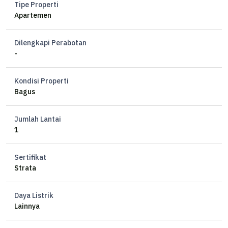
Tipe Properti
Maid Bedroom 1
Apartemen
Maid Bathroom 1
Service Area
Dilengkapi Perabotan
Living Room
-
Dining Room
Balcony
Kondisi Properti
Bagus
Exclusive Amenities:
Leisure Pool
Jumlah Lantai
Lap Pool
1
Hammam (spa)
Multifunction court
Sertifikat
Multifunction room
Strata
Kids care
Outdoor kids playground
Gym
Daya Listrik
Lainnya
Jogging track
Barbeque pit