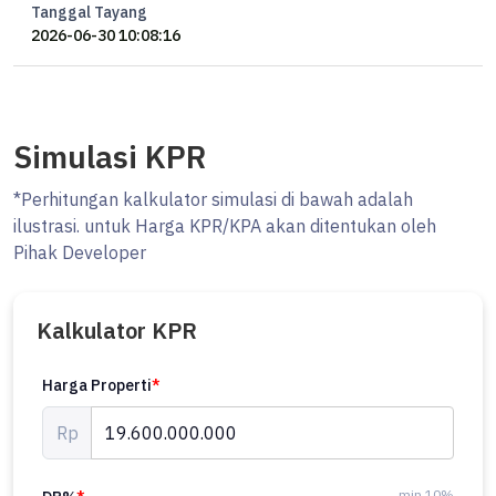
Cafe
Tanggal Tayang
2026-06-30 10:08:16
HARGA Rp 19,6 M
#Ocasa5173
Listed by Ocasa
Simulasi KPR
Yang mau tanya-tanya, booking private viewing, atau ingin
bergabung menjadi marketing properti bersama Ocasa, langsung
*Perhitungan kalkulator simulasi di bawah adalah
hubungi WhatsApp Erik di 0878xxxxxxxx atau kunjungi website kami
ilustrasi. untuk Harga KPR/KPA akan ditentukan oleh
di ********
Pihak Developer
#ocasaproperty #savyavasa #dharmawangsa #apartemendijual
Kalkulator KPR
Harga Properti
*
Rp
min 10%