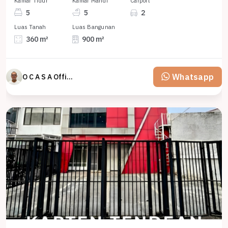
Kamar Tidur
Kamar Mandi
Carport
5
5
2
Luas Tanah
Luas Bangunan
360 m²
900 m²
Whatsapp
O C A S A Official property perfected