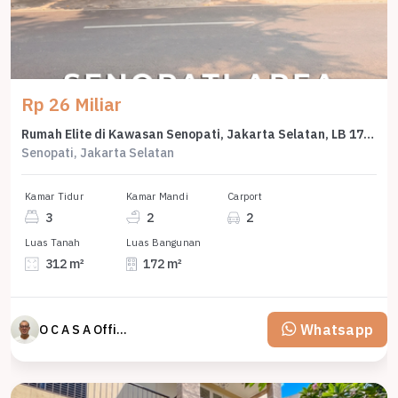
Rp 26 Miliar
Rumah Elite di Kawasan Senopati, Jakarta Selatan, LB 172m², Harga 26 Miliar
Senopati, Jakarta Selatan
Kamar Tidur
Kamar Mandi
Carport
3
2
2
Luas Tanah
Luas Bangunan
312 m²
172 m²
Whatsapp
O C A S A Official property perfected