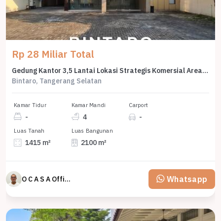
Rp 28 Miliar Total
Gedung Kantor 3,5 Lantai Lokasi Strategis Komersial Area Bintaro
Bintaro, Tangerang Selatan
Kamar Tidur
Kamar Mandi
Carport
-
4
-
Luas Tanah
Luas Bangunan
1415 m²
2100 m²
Whatsapp
O C A S A Official property perfected