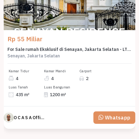
Rp 55 Miliar
For Sale rumah Eksklusif di Senayan, Jakarta Selatan - LT 435m²
Senayan, Jakarta Selatan
Kamar Tidur
Kamar Mandi
Carport
4
4
2
Luas Tanah
Luas Bangunan
435 m²
1200 m²
Whatsapp
O C A S A Official property perfected