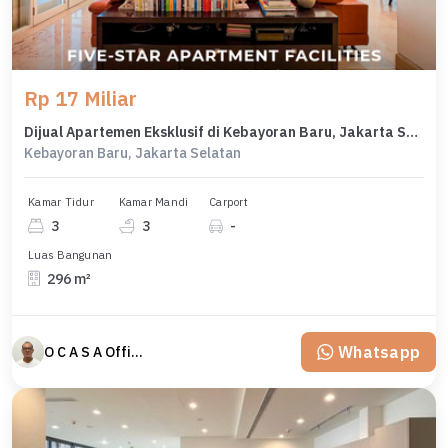
Rp 17 Miliar
Dijual Apartemen Eksklusif di Kebayoran Baru, Jakarta Selatan, LB 296m²
Kebayoran Baru, Jakarta Selatan
Kamar Tidur
Kamar Mandi
Carport
3
3
-
Luas Bangunan
296 m²
Whatsapp
O C A S A Official property perfected