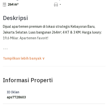
264 m²
-
Deskripsi
Dijual apartemen premium di lokasi strategis Kebayoran Baru,
Jakarta Selatan. Luas bangunan 264m², 4 KT & 3 KM. Harga luxury:
19,6 Miliar. Apartemen favorit!
***
Brand New Luxury Apartment Savyavasa Private Residence Tipe 4
BR
For Sale / Dijual Apartemen Mewah Brand New
Informasi Properti
Apartment Savyavasa Private Residence
Dharmawangsa - Kebayoran Baru, Jakarta Selatan
ID Iklan
Size 264 sqm
aps7728603
Bedroom 4
Bathroom 3