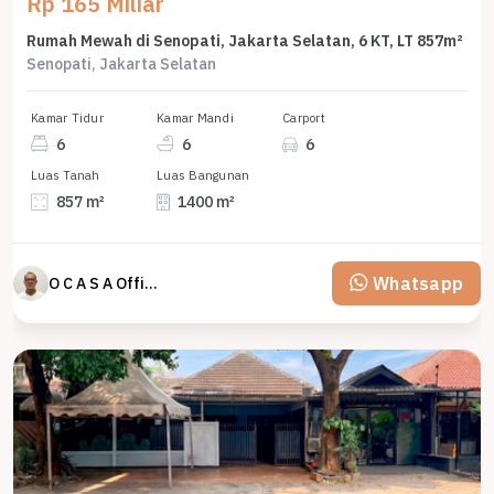
Rp 165 Miliar
Rumah Mewah di Senopati, Jakarta Selatan, 6 KT, LT 857m²
Senopati, Jakarta Selatan
Kamar Tidur
Kamar Mandi
Carport
6
6
6
Luas Tanah
Luas Bangunan
857 m²
1400 m²
Whatsapp
O C A S A Official property perfected