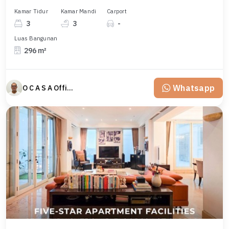
Kamar Tidur
Kamar Mandi
Carport
3
3
-
Luas Bangunan
296 m²
Whatsapp
O C A S A Official property perfected