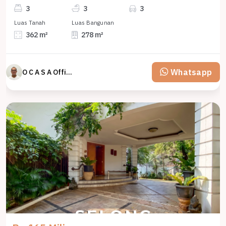
3
3
3
Luas Tanah
Luas Bangunan
362 m²
278 m²
Whatsapp
O C A S A Official property perfected