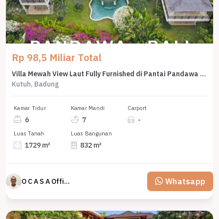
Rp 98,5 Miliar Total
Villa Mewah View Laut Fully Furnished di Pantai Pandawa Bali
Kutuh, Badung
Kamar Tidur
Kamar Mandi
Carport
6
7
-
Luas Tanah
Luas Bangunan
1729 m²
832 m²
Whatsapp
O C A S A Official property perfected