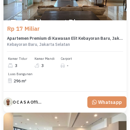
Rp 17 Miliar
Apartemen Premium di Kawasan Elit Kebayoran Baru, Jakarta Selatan, Harga 17 Miliar
Kebayoran Baru, Jakarta Selatan
Kamar Tidur
Kamar Mandi
Carport
3
3
-
Luas Bangunan
296 m²
Whatsapp
O C A S A Official property perfected