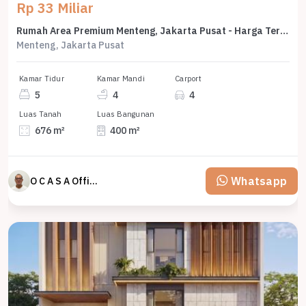
Rp 33 Miliar
Rumah Area Premium Menteng, Jakarta Pusat - Harga Terbaik 33 Miliar
Menteng, Jakarta Pusat
Kamar Tidur
Kamar Mandi
Carport
5
4
4
Luas Tanah
Luas Bangunan
676 m²
400 m²
Whatsapp
O C A S A Official property perfected