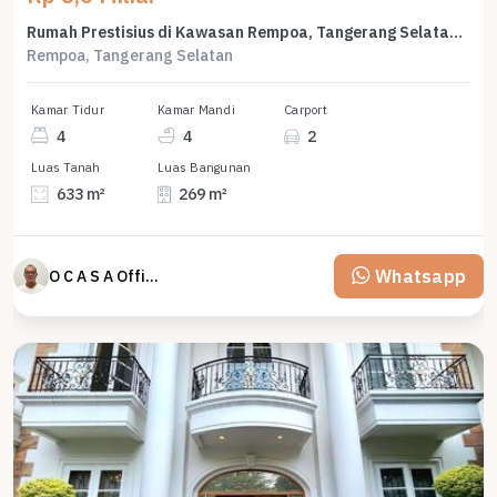
Rumah Prestisius di Kawasan Rempoa, Tangerang Selatan, LB 269m², Harga 8,6 Miliar
Rempoa, Tangerang Selatan
Kamar Tidur
Kamar Mandi
Carport
4
4
2
Luas Tanah
Luas Bangunan
633 m²
269 m²
Whatsapp
O C A S A Official property perfected