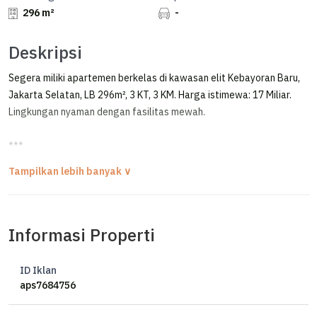
296 m²
-
Deskripsi
Segera miliki apartemen berkelas di kawasan elit Kebayoran Baru,
Jakarta Selatan, LB 296m², 3 KT, 3 KM. Harga istimewa: 17 Miliar.
Lingkungan nyaman dengan fasilitas mewah.
***
Apartment Dharmawangsa Residences Tipe 3 Br Semi Furnished
For Sale / Dijual Apartemen Siap Huni
Apartment Dharmawangsa Residences
Informasi Properti
Kebayoran Baru - Jakarta Selatan
Luas 296 m²
ID Iklan
Lantai Sedang
aps7684756
Hadap Selatan
Semi Furnished