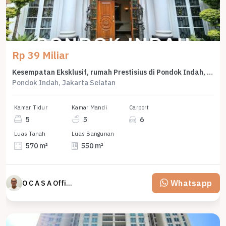
Rp 39 Miliar
Kesempatan Eksklusif, rumah Prestisius di Pondok Indah, Jakarta Selatan, LB 550m²
Pondok Indah, Jakarta Selatan
Kamar Tidur
Kamar Mandi
Carport
5
5
6
Luas Tanah
Luas Bangunan
570 m²
550 m²
Whatsapp
O C A S A Official property perfected