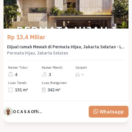
Rp 13,4 Miliar
Dijual rumah Mewah di Permata Hijau, Jakarta Selatan - LT 151m²
Permata Hijau, Jakarta Selatan
Kamar Tidur
Kamar Mandi
Carport
4
3
-
Luas Tanah
Luas Bangunan
151 m²
342 m²
Whatsapp
O C A S A Official property perfected