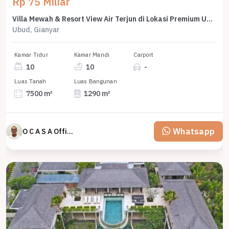
Rp 75 Miliar
Villa Mewah & Resort View Air Terjun di Lokasi Premium Ubud Bali
Ubud, Gianyar
Kamar Tidur
Kamar Mandi
Carport
10
10
-
Luas Tanah
Luas Bangunan
7500 m²
1290 m²
Whatsapp
O C A S A Official property perfected