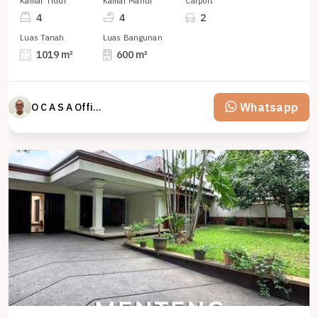
Kamar Tidur
Kamar Mandi
Carport
4
4
2
Luas Tanah
Luas Bangunan
1019 m²
600 m²
Whatsapp
O C A S A Official property perfected