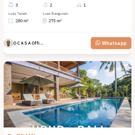
3
2
1
Luas Tanah
Luas Bangunan
280 m²
275 m²
Whatsapp
O C A S A Official property perfected