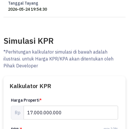
- Half Basketball Court
Tanggal Tayang
- Jogging Track
2026-05-24 19:54:30
- Children Playground
- Dedicated Parking Spot
- Full Access to the Bimasena Club & The Dharmawangsa Hotel
Simulasi KPR
HARGA Rp 17 M nego
#Ocasa5110
*Perhitungan kalkulator simulasi di bawah adalah
ilustrasi. untuk Harga KPR/KPA akan ditentukan oleh
Yang mau tanya-tanya, booking private viewing, atau ingin
Pihak Developer
bergabung menjadi marketing properti bersama Ocasa, langsung
hubungi WhatsApp Erik di 0878xxxxxxxx atau kunjungi website kami
di ********
Kalkulator KPR
#ocasaproperty #kebayoranbaru #dharmawangsaresidence
Harga Properti
*
#apartemendijual
Rp
min 10%