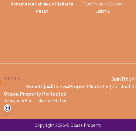
Kecamatan Lainnya di Jakarta
Tipe Properti Disewa
Pusat
Lainnya
Join
Titip
P
Home
Dijual
Disewa
Properti
Marketing
Us
Jual
K
Ocasa Property Perfected
Kebayoran Baru, Jakarta Selatan
Copyright 2026 © Ocasa Property