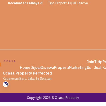
Kecamatan Lainnya di
Tipe Properti Dijual Lainnya
Join
Titip
P
Home
Dijual
Disewa
Properti
Marketing
Us
Jual
K
Ocasa Property Perfected
Kebayoran Baru, Jakarta Selatan
Copyright 2026 © Ocasa Property