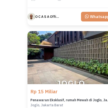
Whatsap
O C A S A Official property perfected
Rp 15 Miliar
Penawaran Eksklu
Joglo, Jakarta Barat