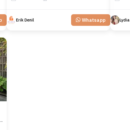
p
Whatsapp
Erik Denil
Lydia
sif, rumah Mewah di Joglo, Jakarta Barat, LB 500m²