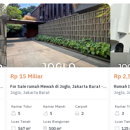
Rp 15 Miliar
Rp 2,5
ah di Joglo, Jakarta Barat, 3 Kamar Tidur, LT 267m²
For Sale rumah Mewah di Joglo, Jakarta Barat - LT 567m²
Joglo, Jakarta Barat
Joglo, J
Kamar Tidur
Kamar Mandi
Carport
Kamar Ti
5
5
2
3
Luas Tanah
Luas Bangunan
Luas Ta
567 m²
500 m²
125