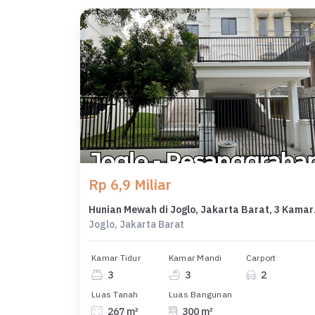
Rp 6,9 Miliar
Hunian Mew
Joglo, Jakarta Barat
Kamar Tidur
Kamar Mandi
Carport
3
3
2
Luas Tanah
Luas Bangunan
267 m²
300 m²