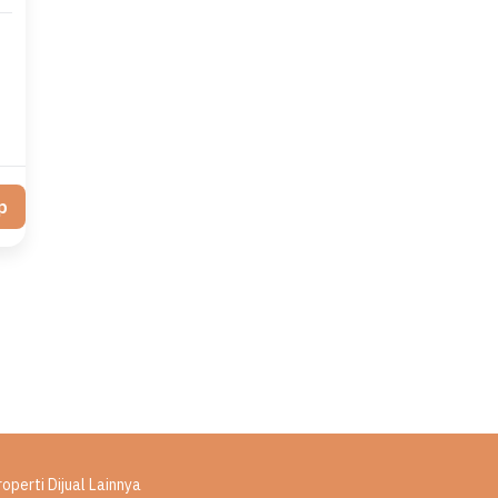
p
roperti Dijual Lainnya