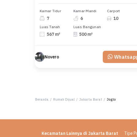
Kamar Tidur
Kamar Mandi
Carport
7
6
10
Luas Tanah
Luas Bangunan
567 m²
500 m²
Whatsap
Novero
Beranda
/
Rumah Dijual
/
Jakarta Barat
/
Joglo
Kecamatan Lainnya di Jakarta Barat
Tipe P