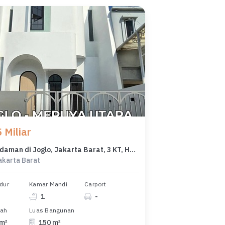
 Miliar
Rumah Idaman di Joglo, Jakarta Barat, 3 KT, Harga 2,5 Miliar
akarta Barat
dur
Kamar Mandi
Carport
1
-
nah
Luas Bangunan
 m²
150 m²