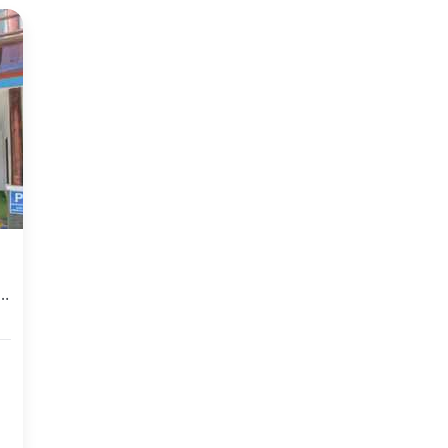
 Buah Batu, Bandung, 50 Kamar Tidur, LT 1200m²