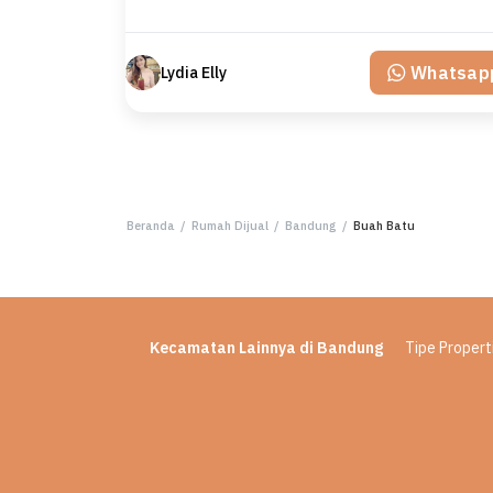
Whatsap
Lydia Elly
Beranda
/
Rumah Dijual
/
Bandung
/
Buah Batu
Kecamatan Lainnya di Bandung
Tipe Properti