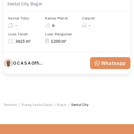
Sentul City, Bogor
Kamar Tidur
Kamar Mandi
Carport
-
6
-
Luas Tanah
Luas Bangunan
3615 m²
1200 m²
Whatsapp
O C A S A Official property perfected
Beranda
/
Ruang Usaha Dijual
/
Bogor
/
Sentul City