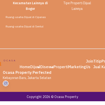
Kecamatan Lainnya di
Tipe Properti Dijual
Bogor
Lainnya
Ruang-usaha Dijual di Cipanas
Ruang-usaha Dijual di Sentul
Join
Titip
P
Home
Dijual
Disewa
Properti
Marketing
Us
Jual
K
Ocasa Property Perfected
Kebayoran Baru, Jakarta Selatan
Copyright 2026 © Ocasa Property