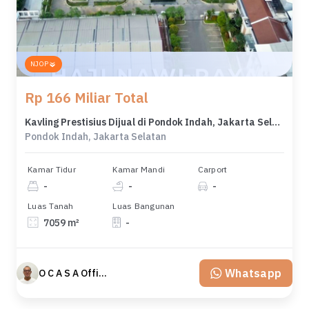
NJOP
Rp 166 Miliar Total
Kavling Prestisius Dijual di Pondok Indah, Jakarta Selatan, Harga 166 Miliar
Pondok Indah, Jakarta Selatan
Kamar Tidur
Kamar Mandi
Carport
-
-
-
Luas Tanah
Luas Bangunan
7059 m²
-
Whatsapp
O C A S A Official property perfected