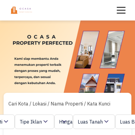
Skip
to
content
Cari Kota / Lokasi / Nama Properti / Kata Kunci
ti
Tipe Iklan
Harga
Luas Tanah
Luas 