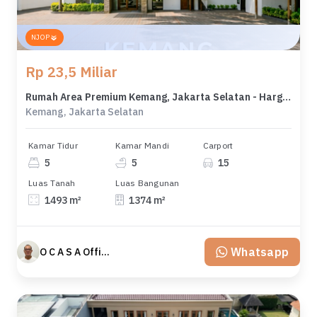
NJOP
Rp 23,5 Miliar
Rumah Area Premium Kemang, Jakarta Selatan - Harga Terbaik 23,5 Miliar
Kemang, Jakarta Selatan
Kamar Tidur
Kamar Mandi
Carport
5
5
15
Luas Tanah
Luas Bangunan
1493 m²
1374 m²
Whatsapp
O C A S A Official property perfected