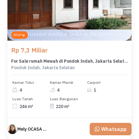
NJOP
Rp 7,3 Miliar
For Sale rumah Mewah di Pondok Indah, Jakarta Selatan - LT 246m²
Pondok Indah, Jakarta Selatan
Kamar Tidur
Kamar Mandi
Carport
4
4
1
Luas Tanah
Luas Bangunan
246 m²
220 m²
Whatsapp
Mely OCASA PROPERTY