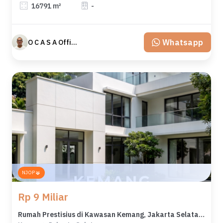
16791 m²
-
Whatsapp
O C A S A Official property perfected
NJOP
Rp 9 Miliar
Rumah Prestisius di Kawasan Kemang, Jakarta Selatan, LB 483m², Harga 9 Miliar