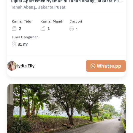
Dijual Apartemen Nyaman di Tanah Abang, Jakarta Pusat, Luas 81m²
Tanah Abang, Jakarta Pusat
Kamar Tidur
Kamar Mandi
Carport
2
1
-
Luas Bangunan
81 m²
Whatsapp
Lydia Elly