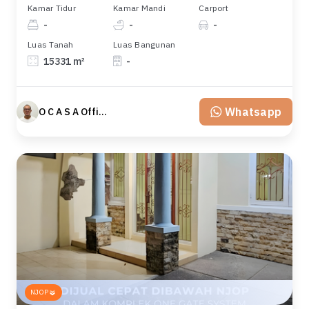
Kamar Tidur
Kamar Mandi
Carport
-
-
-
Luas Tanah
Luas Bangunan
15331 m²
-
Whatsapp
O C A S A Official property perfected
NJOP