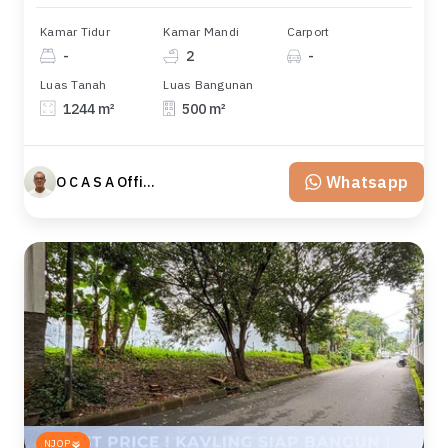
Kamar Tidur
Kamar Mandi
Carport
-
2
-
Luas Tanah
Luas Bangunan
1244 m²
500 m²
Whatsapp
O C A S A Official property perfected
NJOP