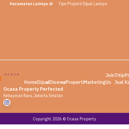
Kecamatan Lainnya di
Tipe Properti Dijual Lainnya
Join
Titip
P
Home
Dijual
Disewa
Properti
Marketing
Us
Jual
K
Ocasa Property Perfected
Kebayoran Baru, Jakarta Selatan
Copyright 2026 © Ocasa Property