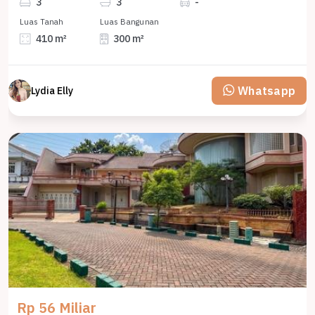
3
3
-
Luas Tanah
Luas Bangunan
410 m²
300 m²
Whatsapp
Lydia Elly
Rp 56 Miliar