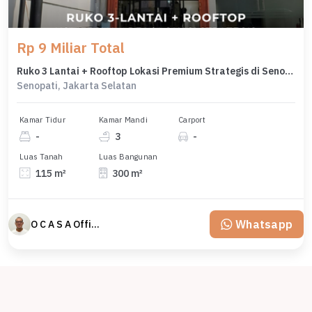
Rp 9 Miliar Total
Ruko 3 Lantai + Rooftop Lokasi Premium Strategis di Senopati Area
Senopati, Jakarta Selatan
Kamar Tidur
Kamar Mandi
Carport
-
3
-
Luas Tanah
Luas Bangunan
115 m²
300 m²
Whatsapp
O C A S A Official property perfected