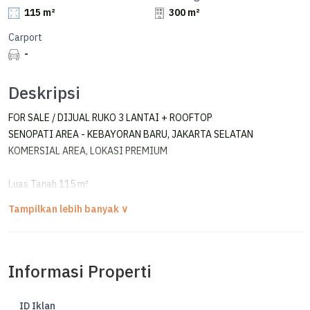
115 m²
300 m²
Carport
-
Deskripsi
FOR SALE / DIJUAL RUKO 3 LANTAI + ROOFTOP
SENOPATI AREA - KEBAYORAN BARU, JAKARTA SELATAN
KOMERSIAL AREA, LOKASI PREMIUM
Luas Tanah 115 m²
Luas Bangunan 300 m²
Lebar 5 mtr x Panjang 16 mtr
Bangunan Secondary 3 Lantai + Rooftop
Hadap Utara
Informasi Properti
Toilet Setiap Lantai
Carport 2 mobil
SHM
ID Iklan