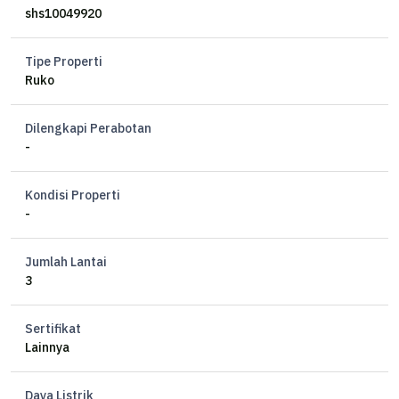
shs10049920
Note: Kondisi Tersewa
Tipe Properti
HARGA Rp 9 M Nego
Ruko
Ocasa5069
Listed by Ocasa
Dilengkapi Perabotan
-
Kondisi Properti
-
Jumlah Lantai
3
Sertifikat
Lainnya
Daya Listrik