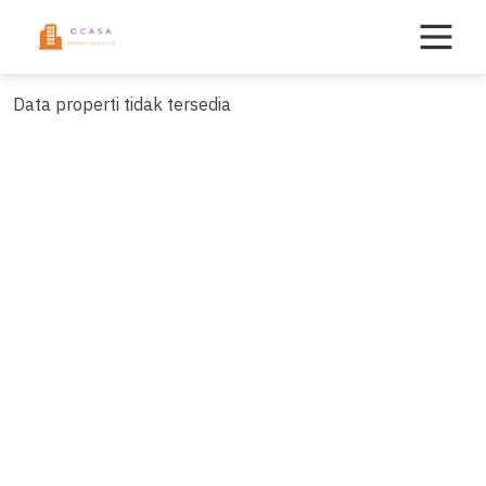
Skip
to
content
Data properti tidak tersedia