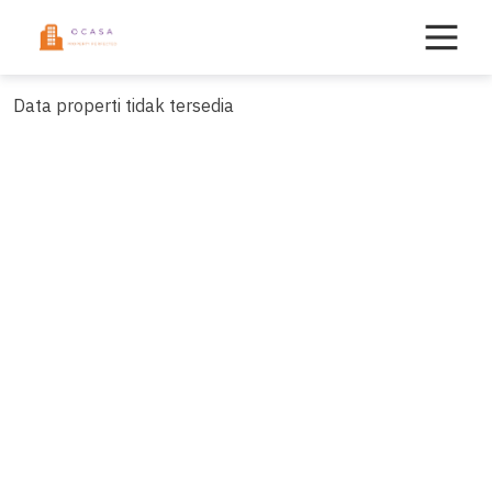
Skip
to
content
Data properti tidak tersedia