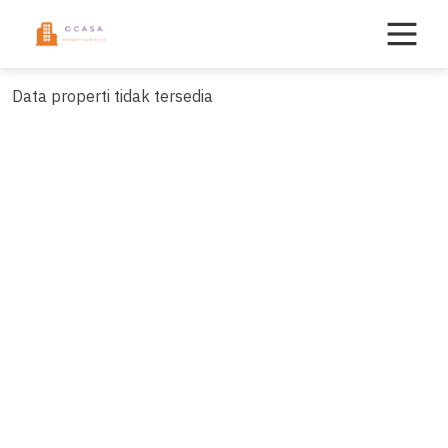
Skip
to
content
Data properti tidak tersedia