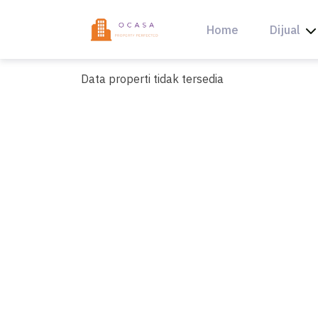
Skip
to
Home
Dijual
content
Data properti tidak tersedia