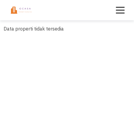
Skip
to
content
Data properti tidak tersedia