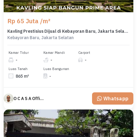
Rp 65 Juta /m²
Kavling Prestisius Dijual di Kebayoran Baru, Jakarta Selatan, Harga 56,2 Miliar
Kebayoran Baru, Jakarta Selatan
Kamar Tidur
Kamar Mandi
Carport
-
-
-
Luas Tanah
Luas Bangunan
865 m²
-
Whatsapp
O C A S A Official property perfected