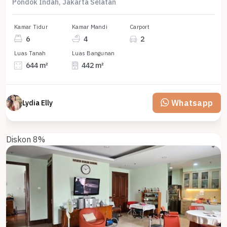
Pondok Indah, Jakarta Selatan
Kamar Tidur
Kamar Mandi
Carport
6
4
2
Luas Tanah
Luas Bangunan
644 m²
442 m²
Whatsapp
Lydia Elly
Diskon 8%