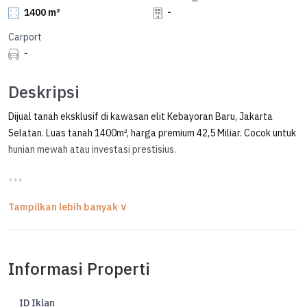
1400 m²
-
Carport
-
Deskripsi
Dijual tanah eksklusif di kawasan elit Kebayoran Baru, Jakarta
Selatan. Luas tanah 1400m², harga premium 42,5 Miliar. Cocok untuk
hunian mewah atau investasi prestisius.
***
Tanah Bonus Ruko Gandeng Dijual Di Kebayoran Baru Jakarta
Selatan
FOR SALE
Informasi Properti
KEBAYORAN BARU
JAKARTA SELATAN
ID Iklan