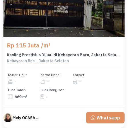
Rp 115 Juta /m²
Kavling Prestisius Dijual di Kebayoran Baru, Jakarta Selatan, Harga 76,9 Miliar
Kebayoran Baru, Jakarta Selatan
Kamar Tidur
Kamar Mandi
Carport
-
-
-
Luas Tanah
Luas Bangunan
669 m²
-
Whatsapp
Mely OCASA PROPERTY