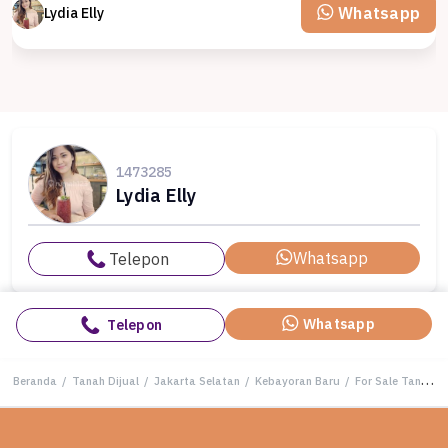
Whatsapp
Lydia Elly
1473285
Lydia Elly
Whatsapp
Telepon
Whatsapp
Telepon
Beranda
/
Tanah Dijual
/
Jakarta Selatan
/
Kebayoran Baru
/
For Sale Tanah Eksklusif di Kebayoran Baru, Jakarta Selatan, LT 1400m²