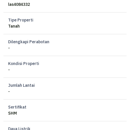
las4084332
RUKO 5 GANDENG + TANAH
KOMERSIL AREA
Tipe Properti
DEKAT PAKUBUWONO & GANDARIA CITY
Tanah
Luas Tanah 1,400 m2
Dilengkapi Perabotan
Luas Bangunan 2,000 m2 (total 5 Ruko)
-
Bangunan Ruko 4,5 lantai
Ukuran Setiap Ruko 5 m x 18 m
Kondisi Properti
Hadap Selatan
-
Harga Rp 42,5 M Nego
Jumlah Lantai
-
Sertifikat
SHM
Daya Listrik