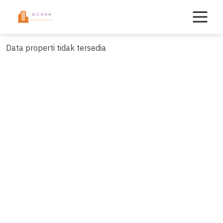
Skip
to
content
Data properti tidak tersedia