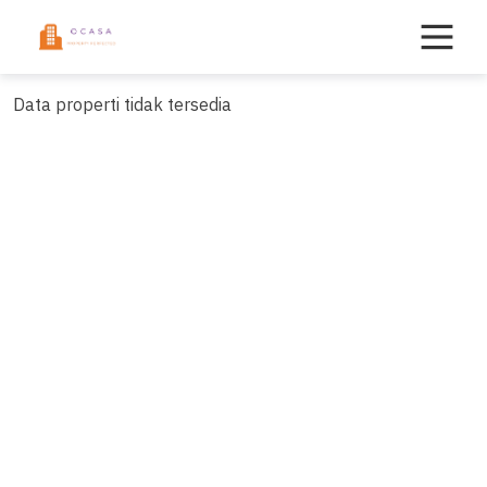
Skip
to
content
Data properti tidak tersedia