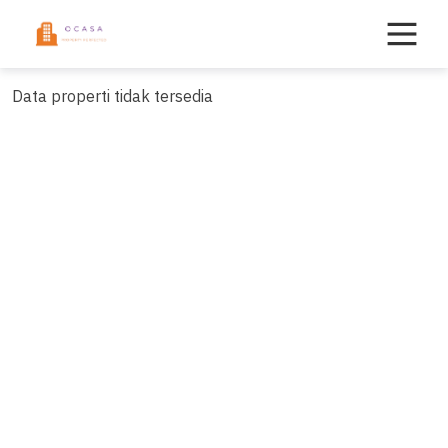
Skip
to
content
Data properti tidak tersedia