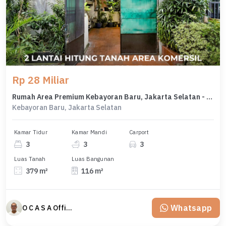
Rp 28 Miliar
Rumah Area Premium Kebayoran Baru, Jakarta Selatan - Harga Menarik 28 Miliar
Kebayoran Baru, Jakarta Selatan
Kamar Tidur
Kamar Mandi
Carport
3
3
3
Luas Tanah
Luas Bangunan
379 m²
116 m²
Whatsapp
O C A S A Official property perfected