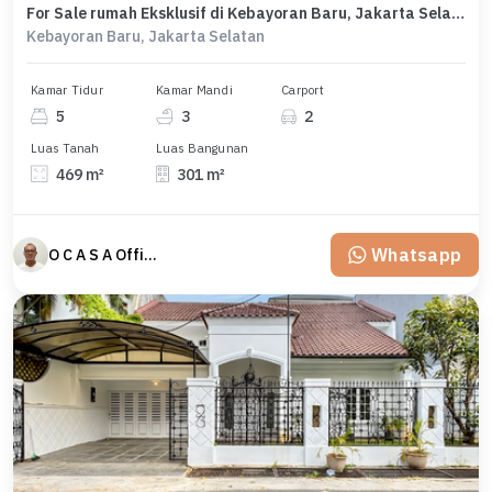
For Sale rumah Eksklusif di Kebayoran Baru, Jakarta Selatan - LT 469m²
Kebayoran Baru, Jakarta Selatan
Kamar Tidur
Kamar Mandi
Carport
5
3
2
Luas Tanah
Luas Bangunan
469 m²
301 m²
Whatsapp
O C A S A Official property perfected