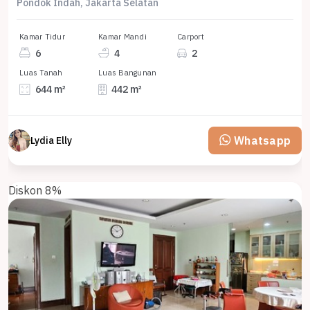
Pondok Indah, Jakarta Selatan
Kamar Tidur
Kamar Mandi
Carport
6
4
2
Luas Tanah
Luas Bangunan
644 m²
442 m²
Whatsapp
Lydia Elly
Diskon 8%