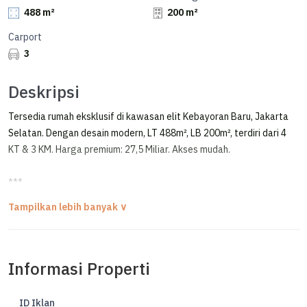
488 m²
200 m²
Carport
3
Deskripsi
Tersedia rumah eksklusif di kawasan elit Kebayoran Baru, Jakarta
Selatan. Dengan desain modern, LT 488m², LB 200m², terdiri dari 4
KT & 3 KM. Harga premium: 27,5 Miliar. Akses mudah.
***
Rumah 2 Lantai Jalan Brawijaya Kebayoran Baru Jakarta Selatan
TURUN HARGA 30M > 27,5M NEGO!!
Informasi Properti
FOR SALE / DIJUAL RUMAH TERAWAT PRIME AREA
KEBAYORAN BARU - JAKARTA SELATAN
POSISI HOEK, JALAN LEBAR, LOKASI STRATEGIS
ID Iklan