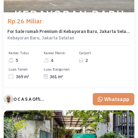
Rp 26 Miliar
For Sale rumah Premium di Kebayoran Baru, Jakarta Selatan - LT 369m²
Kebayoran Baru, Jakarta Selatan
Kamar Tidur
Kamar Mandi
Carport
5
4
2
Luas Tanah
Luas Bangunan
369 m²
361 m²
Whatsapp
O C A S A Official property perfected