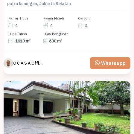
patra kuningan, Jakarta Selatan
Kamar Tidur
Kamar Mandi
Carport
4
4
2
Luas Tanah
Luas Bangunan
1019 m²
600 m²
Whatsapp
O C A S A Official property perfected