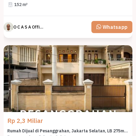
152 m²
Whatsapp
O C A S A Official property perfected
Rp 2,3 Miliar
Rumah Dijual di Pesanggrahan, Jakarta Selatan, LB 275m², Harga Terbaik!