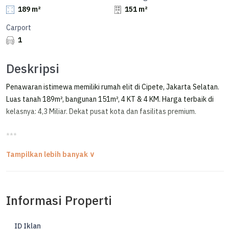
189 m²
151 m²
Carport
1
Deskripsi
Penawaran istimewa memiliki rumah elit di Cipete, Jakarta Selatan.
Luas tanah 189m², bangunan 151m², 4 KT & 4 KM. Harga terbaik di
kelasnya: 4,3 Miliar. Dekat pusat kota dan fasilitas premium.
***
Rumah Lama 1,5 Lantai Area Tenang di Cipete - Antasari
FOR SALE / DIJUAL RUMAH LAMA
CIPETE - JAKARTA SELATAN
Informasi Properti
SELANGKAH KE CIPETE RAYA & ANTASARI
AREA TENANG, BEBAS BANJIR
ID Iklan