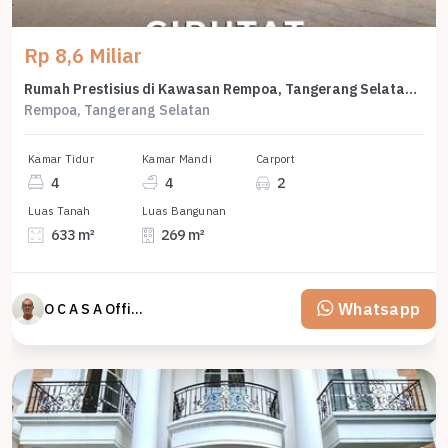
Rp 8,6 Miliar
Rumah Prestisius di Kawasan Rempoa, Tangerang Selatan, LB 269m², Harga 8,6 Miliar
Rempoa, Tangerang Selatan
Kamar Tidur
Kamar Mandi
Carport
4
4
2
Luas Tanah
Luas Bangunan
633 m²
269 m²
Whatsapp
O C A S A Official property perfected