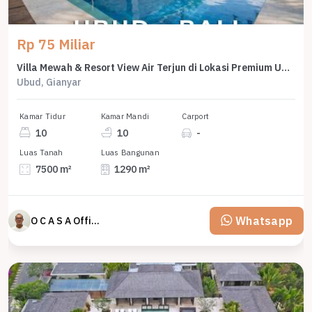
Rp 75 Miliar
Villa Mewah & Resort View Air Terjun di Lokasi Premium Ubud Bali
Ubud, Gianyar
Kamar Tidur
Kamar Mandi
Carport
10
10
-
Luas Tanah
Luas Bangunan
7500 m²
1290 m²
Whatsapp
O C A S A Official property perfected