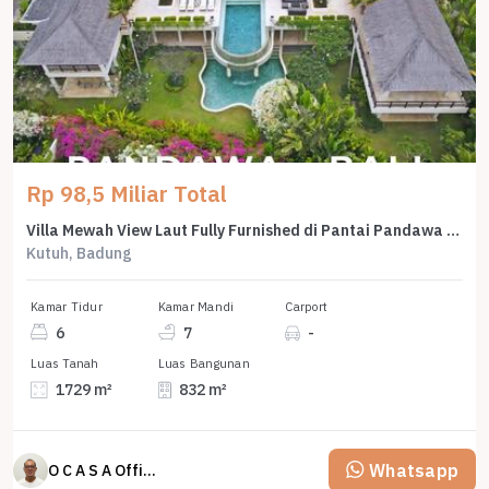
Rp 98,5 Miliar Total
Villa Mewah View Laut Fully Furnished di Pantai Pandawa Bali
Kutuh, Badung
Kamar Tidur
Kamar Mandi
Carport
6
7
-
Luas Tanah
Luas Bangunan
1729 m²
832 m²
Whatsapp
O C A S A Official property perfected