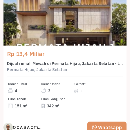
Rp 13,4 Miliar
Dijual rumah Mewah di Permata Hijau, Jakarta Selatan - LT 151m²
Permata Hijau, Jakarta Selatan
Kamar Tidur
Kamar Mandi
Carport
4
3
-
Luas Tanah
Luas Bangunan
151 m²
342 m²
Whatsapp
O C A S A Official property perfected