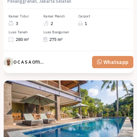
Pesanggrahan, Jakarta Selatan
Kamar Tidur
Kamar Mandi
Carport
3
2
1
Luas Tanah
Luas Bangunan
280 m²
275 m²
Whatsapp
O C A S A Official property perfected