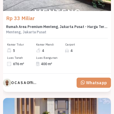
Rp 33 Miliar
Rumah Area Premium Menteng, Jakarta Pusat - Harga Terbaik 33 Miliar
Menteng, Jakarta Pusat
Kamar Tidur
Kamar Mandi
Carport
5
4
4
Luas Tanah
Luas Bangunan
676 m²
400 m²
Whatsapp
O C A S A Official property perfected