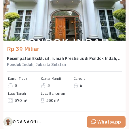
Rp 39 Miliar
Kesempatan Eksklusif, rumah Prestisius di Pondok Indah, Jakarta Selatan, LB 550m²
Pondok Indah, Jakarta Selatan
Kamar Tidur
Kamar Mandi
Carport
5
5
6
Luas Tanah
Luas Bangunan
570 m²
550 m²
Whatsapp
O C A S A Official property perfected