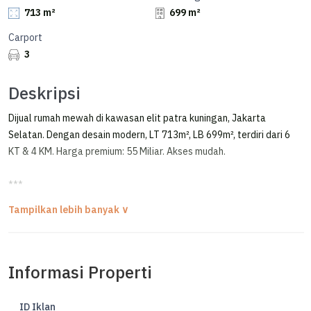
713 m²
699 m²
Carport
3
Deskripsi
Dijual rumah mewah di kawasan elit patra kuningan, Jakarta
Selatan. Dengan desain modern, LT 713m², LB 699m², terdiri dari 6
KT & 4 KM. Harga premium: 55 Miliar. Akses mudah.
***
Rumah Mewah Terawat Posisi Hoek Area Tenang di Patra Kuningan
FOR SALE / DIJUAL RUMAH MEWAH TERAWAT
PATRA KUNINGAN - JAKARAT SELATAN
Informasi Properti
POSISI HOEK, LINGKUNGAN TENANG, PRIME AREA
Lokasi Nyaman, Tenang, Eksklusif
ID Iklan