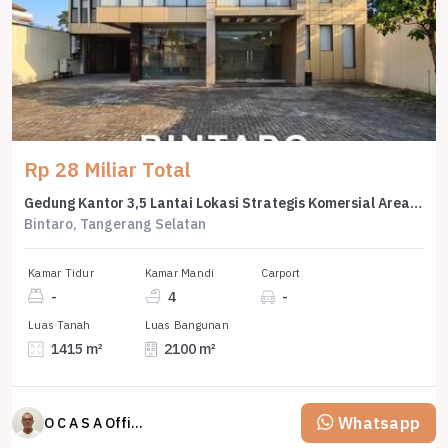
Rp 28 Miliar Total
Gedung Kantor 3,5 Lantai Lokasi Strategis Komersial Area Bintaro
Bintaro, Tangerang Selatan
Kamar Tidur
Kamar Mandi
Carport
-
4
-
Luas Tanah
Luas Bangunan
1415 m²
2100 m²
Whatsapp
O C A S A Official property perfected