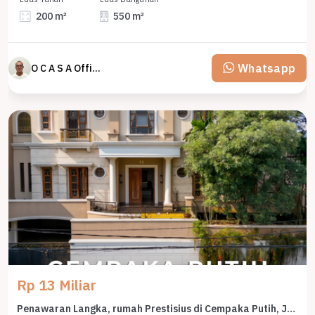
200 m²
550 m²
Whatsapp
O C A S A Official property perfected
Rp 13 Miliar
Penawaran Langka, rumah Prestisius di Cempaka Putih, Jakarta Pusat, LB 900m²