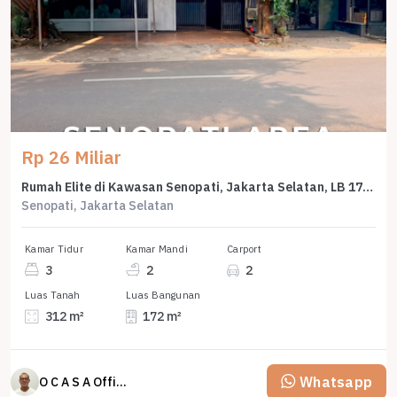
Rp 26 Miliar
Rumah Elite di Kawasan Senopati, Jakarta Selatan, LB 172m², Harga 26 Miliar
Senopati, Jakarta Selatan
Kamar Tidur
Kamar Mandi
Carport
3
2
2
Luas Tanah
Luas Bangunan
312 m²
172 m²
Whatsapp
O C A S A Official property perfected