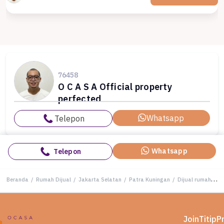
76458
O C A S A Official property
perfected
Whatsapp
Telepon
Whatsapp
Telepon
Beranda
/
Rumah Dijual
/
Jakarta Selatan
/
Patra Kuningan
/
Dijual rumah Mewah di patra kuningan, Jakarta Selatan - LT 713m²
Join
Titip
P