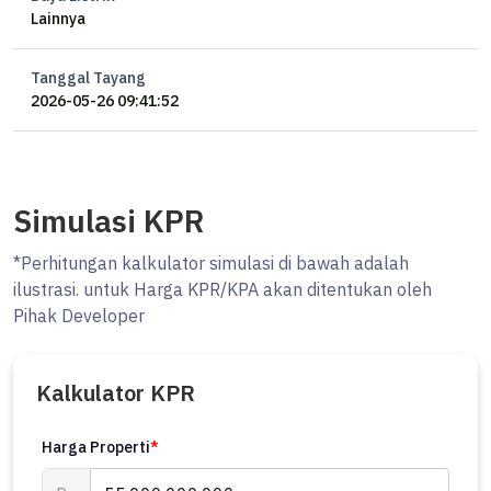
Lainnya
Carport 3 mobil
SHM
Tanggal Tayang
HARGA Rp 55 M nego
2026-05-26 09:41:52
#Ocasa5119
Yang mau tanya-tanya, booking private viewing, atau ingin
bergabung menjadi marketing properti bersama Ocasa, langsung
Simulasi KPR
hubungi WhatsApp Erik di 0878xxxxxxxx atau kunjungi website kami
di ********
*Perhitungan kalkulator simulasi di bawah adalah
ilustrasi. untuk Harga KPR/KPA akan ditentukan oleh
#rumahdijual #ocasaproperty #kuningan #rumahkuningan
Pihak Developer
Kalkulator KPR
Harga Properti
*