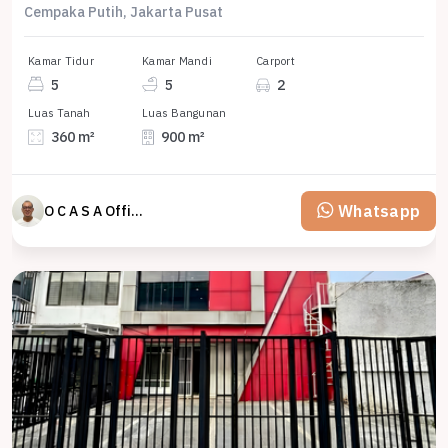
Cempaka Putih, Jakarta Pusat
Kamar Tidur
Kamar Mandi
Carport
5
5
2
Luas Tanah
Luas Bangunan
360 m²
900 m²
Whatsapp
O C A S A Official property perfected