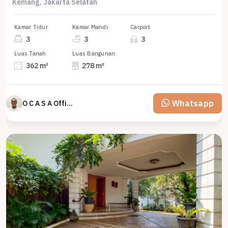
Kemang, Jakarta Selatan
Kamar Tidur
Kamar Mandi
Carport
3
3
3
Luas Tanah
Luas Bangunan
362 m²
278 m²
Whatsapp
O C A S A Official property perfected