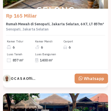
Rp 165 Miliar
Rumah Mewah di Senopati, Jakarta Selatan, 6 KT, LT 857m²
Senopati, Jakarta Selatan
Kamar Tidur
Kamar Mandi
Carport
6
6
6
Luas Tanah
Luas Bangunan
857 m²
1400 m²
Whatsapp
O C A S A Official property perfected