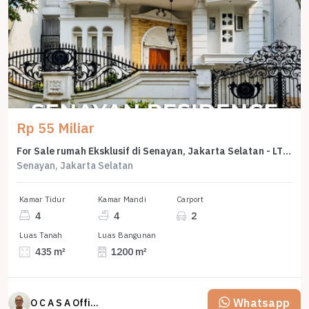
Rp 55 Miliar
For Sale rumah Eksklusif di Senayan, Jakarta Selatan - LT 435m²
Senayan, Jakarta Selatan
Kamar Tidur
Kamar Mandi
Carport
4
4
2
Luas Tanah
Luas Bangunan
435 m²
1200 m²
Whatsapp
O C A S A Official property perfected