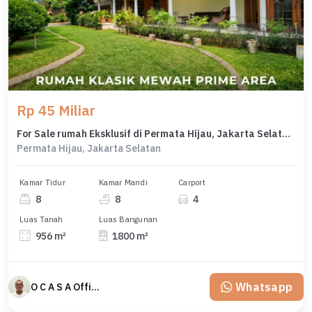
Rp 45 Miliar
For Sale rumah Eksklusif di Permata Hijau, Jakarta Selatan - LT 956m²
Permata Hijau, Jakarta Selatan
Kamar Tidur
Kamar Mandi
Carport
8
8
4
Luas Tanah
Luas Bangunan
956 m²
1800 m²
Whatsapp
O C A S A Official property perfected