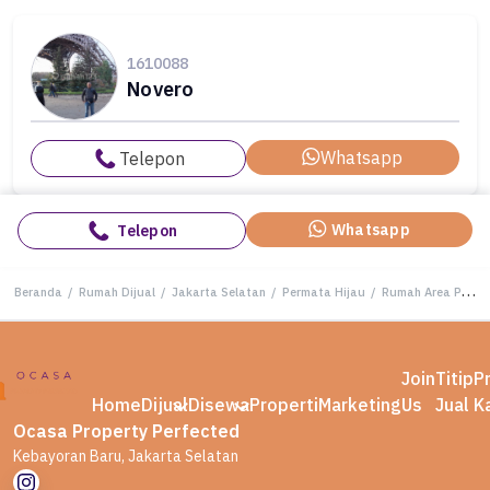
1610088
Novero
Whatsapp
Telepon
Whatsapp
Telepon
Beranda
/
Rumah Dijual
/
Jakarta Selatan
/
Permata Hijau
/
Rumah Area Premium Permata Hijau, Jakarta Selatan - Harga Menarik 45 Miliar
Join
Titip
P
Home
Dijual
Disewa
Properti
Marketing
Us
Jual
K
Ocasa Property Perfected
Kebayoran Baru, Jakarta Selatan