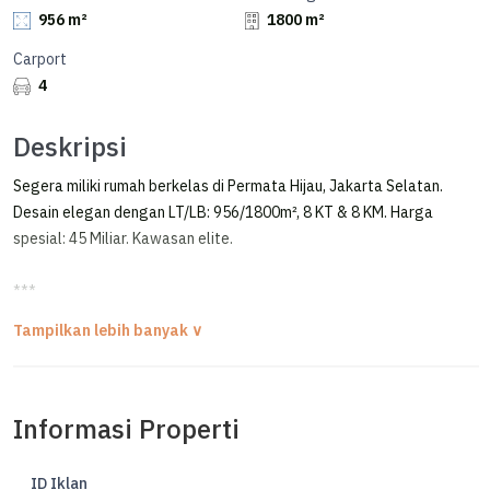
956 m²
1800 m²
Carport
4
Deskripsi
Segera miliki rumah berkelas di Permata Hijau, Jakarta Selatan.
Desain elegan dengan LT/LB: 956/1800m², 8 KT & 8 KM. Harga
spesial: 45 Miliar. Kawasan elite.
***
Dijual Rumah 2 Lantai Permata Hijau Jakarta Selatan
FOR SALE / DIJUAL RUMAH KLASIK MEWAH
PERMATA HIJAU - JAKARTA SELATAN
Informasi Properti
LOKASI PREMIUM, AREA TENANG, JALAN LEBAR
Luas Tanah 956 m²
ID Iklan