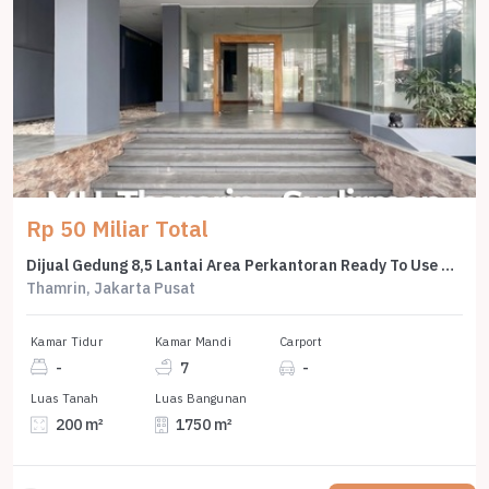
Rp 50 Miliar Total
Dijual Gedung 8,5 Lantai Area Perkantoran Ready To Use di Thamrin
Thamrin, Jakarta Pusat
Kamar Tidur
Kamar Mandi
Carport
-
7
-
Luas Tanah
Luas Bangunan
200 m²
1750 m²