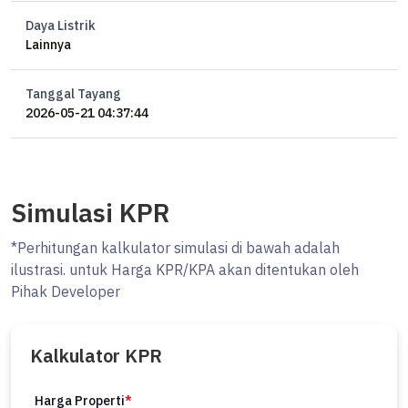
Listed by Ocasa
Daya Listrik
Lainnya
MENERIMA TITIPAN JUAL PROPERTY AREA JAKARTA &
SEKITARNYA. HUB MELY 0878xxxxxxxx
Tanggal Tayang
2026-05-21 04:37:44
Simulasi KPR
*Perhitungan kalkulator simulasi di bawah adalah
ilustrasi. untuk Harga KPR/KPA akan ditentukan oleh
Pihak Developer
Kalkulator KPR
Harga Properti
*