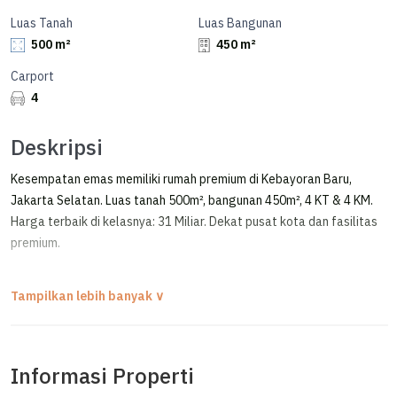
Luas Tanah
Luas Bangunan
500 m²
450 m²
Carport
4
Deskripsi
Kesempatan emas memiliki rumah premium di Kebayoran Baru,
Jakarta Selatan. Luas tanah 500m², bangunan 450m², 4 KT & 4 KM.
Harga terbaik di kelasnya: 31 Miliar. Dekat pusat kota dan fasilitas
premium.
***
Rumah Lama 2 Lantai Akses Jalan Lebar dan Cocok untuk Komersial
di Dharmawangsa Kebayoran Baru
Informasi Properti
FOR SALE / DIJUAL RUMAH LAMA
DHARMAWANGSA - KEBAYORAN BARU, JAKARTA SELATAN