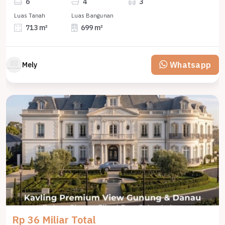
6
4
3
Luas Tanah
Luas Bangunan
713 m²
699 m²
Whatsapp
Mely
Rp 36 Miliar Total