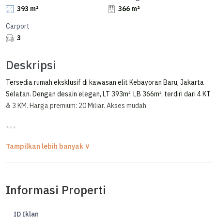
393 m²
366 m²
Carport
3
Deskripsi
Tersedia rumah eksklusif di kawasan elit Kebayoran Baru, Jakarta
Selatan. Dengan desain elegan, LT 393m², LB 366m², terdiri dari 4 KT
& 3 KM. Harga premium: 20 Miliar. Akses mudah.
***
Rumah Lama 1 Lantai Lokasi Strategis di Senopati Area
TURUN HARGA 22M > 20M NEGO!!
Informasi Properti
FAST SALE / DIJUAL CEPAT RUMAH LAMA
SENOPATI AREA - KEBAYORAN BARU, JAKARTA SELATAN
LOKASI STRATEGIS, KOMERSIAL AREA
ID Iklan