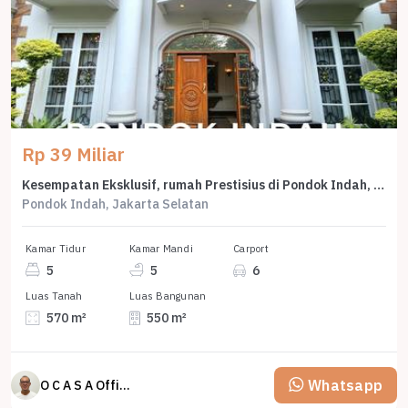
Rp 39 Miliar
Kesempatan Eksklusif, rumah Prestisius di Pondok Indah, Jakarta Selatan, LB 550m²
Pondok Indah, Jakarta Selatan
Kamar Tidur
Kamar Mandi
Carport
5
5
6
Luas Tanah
Luas Bangunan
570 m²
550 m²
Whatsapp
O C A S A Official property perfected