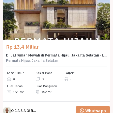
Rp 13,4 Miliar
Dijual rumah Mewah di Permata Hijau, Jakarta Selatan - LT 151m²
Permata Hijau, Jakarta Selatan
Kamar Tidur
Kamar Mandi
Carport
4
3
-
Luas Tanah
Luas Bangunan
151 m²
342 m²
Whatsapp
O C A S A Official property perfected