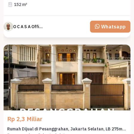
152 m²
Whatsapp
O C A S A Official property perfected
Rp 2,3 Miliar
Rumah Dijual di Pesanggrahan, Jakarta Selatan, LB 275m², Harga Terbaik!