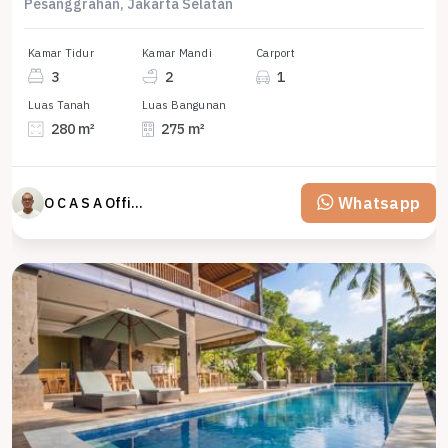
Pesanggrahan, Jakarta Selatan
Kamar Tidur
Kamar Mandi
Carport
3
2
1
Luas Tanah
Luas Bangunan
280 m²
275 m²
Whatsapp
O C A S A Official property perfected