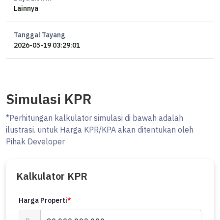
Lainnya
Yang mau tanya-tanya, booking private viewing, atau ingin
bergabung menjadi marketing properti bersama Ocasa, langsung
Tanggal Tayang
hubungi Whatsapp Erik di 0878xxxxxxxx atau kunjungi website kami
2026-05-19 03:29:01
di ********
#ocasaproperty #houseforsale #senopati #rumahdijual
Simulasi KPR
*Perhitungan kalkulator simulasi di bawah adalah
ilustrasi. untuk Harga KPR/KPA akan ditentukan oleh
Pihak Developer
Kalkulator KPR
Harga Properti
*