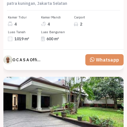
patra kuningan, Jakarta Selatan
Kamar Tidur
Kamar Mandi
Carport
4
4
2
Luas Tanah
Luas Bangunan
1019 m²
600 m²
Whatsapp
O C A S A Official property perfected