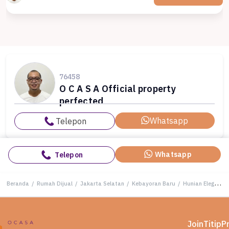
76458
O C A S A Official property
perfected
Whatsapp
Telepon
Whatsapp
Telepon
Beranda
/
Rumah Dijual
/
Jakarta Selatan
/
Kebayoran Baru
/
Hunian Elegan di Kebayoran Baru, Jakarta Selatan, 4 Kamar Tidur, LT 393m²
Join
Titip
P