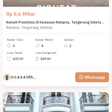
Rp 8,6 Miliar
Rumah Prestisius di Kawasan Rempoa, Tangerang Selatan, LB 269m², Harga 8,6 Miliar
Rempoa, Tangerang Selatan
Kamar Tidur
Kamar Mandi
Carport
4
4
2
Luas Tanah
Luas Bangunan
633 m²
269 m²
Whatsapp
O C A S A Official property perfected