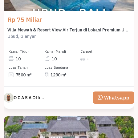
Rp 75 Miliar
Villa Mewah & Resort View Air Terjun di Lokasi Premium Ubud Bali
Ubud, Gianyar
Kamar Tidur
Kamar Mandi
Carport
10
10
-
Luas Tanah
Luas Bangunan
7500 m²
1290 m²
Whatsapp
O C A S A Official property perfected