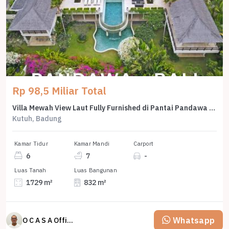
Rp 98,5 Miliar Total
Villa Mewah View Laut Fully Furnished di Pantai Pandawa Bali
Kutuh, Badung
Kamar Tidur
Kamar Mandi
Carport
6
7
-
Luas Tanah
Luas Bangunan
1729 m²
832 m²
Whatsapp
O C A S A Official property perfected