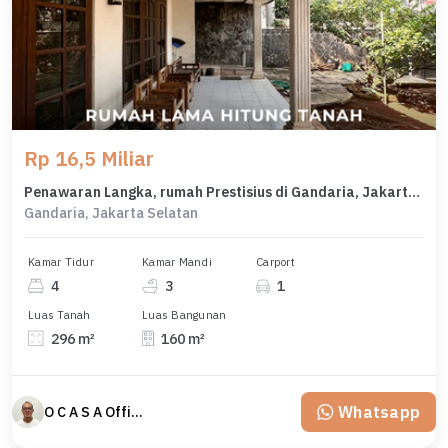
Rp 16,5 Miliar
Penawaran Langka, rumah Prestisius di Gandaria, Jakarta Selatan, LB 160m²
Gandaria, Jakarta Selatan
Kamar Tidur
Kamar Mandi
Carport
4
3
1
Luas Tanah
Luas Bangunan
296 m²
160 m²
Whatsapp
O C A S A Official property perfected