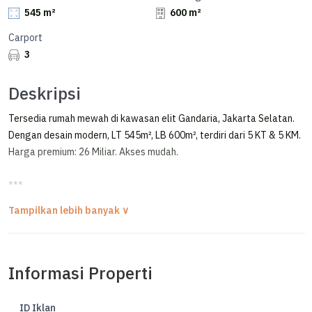
545 m²
600 m²
Carport
3
Deskripsi
Tersedia rumah mewah di kawasan elit Gandaria, Jakarta Selatan.
Dengan desain modern, LT 545m², LB 600m², terdiri dari 5 KT & 5 KM.
Harga premium: 26 Miliar. Akses mudah.
***
Rumah Prime Area Dalam Kompleks Gated di Gandaria
FOR SALE / DIJUAL RUMAH PRIME AREA
GANDARIA - KEBAYORAN BARU, JAKARTA SELATAN
Informasi Properti
DALAM KOMPLEKS, LOKASI STRATEGIS
Luas Tanah 545 m²
ID Iklan