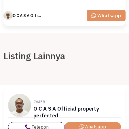
Whatsapp
O C A S A Official property perfected
Listing Lainnya
76458
O C A S A Official property
perfected
Whatsapp
Telepon