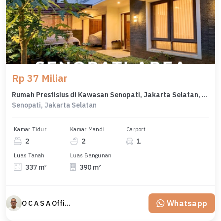
Rp 37 Miliar
Rumah Prestisius di Kawasan Senopati, Jakarta Selatan, LB 390m², Harga 37 Miliar
Senopati, Jakarta Selatan
Kamar Tidur
Kamar Mandi
Carport
2
2
1
Luas Tanah
Luas Bangunan
337 m²
390 m²
Whatsapp
O C A S A Official property perfected