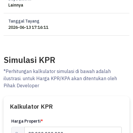
Lainnya
Harga Sewa USD 6000 / Month (Total Rp ±1,25 M pertahun)
Ocasa5076
Listed by Ocasa
Tanggal Tayang
2026-06-13 17:16:11
Simulasi KPR
*Perhitungan kalkulator simulasi di bawah adalah
ilustrasi. untuk Harga KPR/KPA akan ditentukan oleh
Pihak Developer
Kalkulator KPR
Harga Properti
*