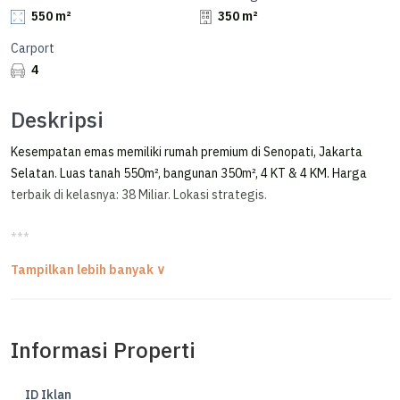
550 m²
350 m²
Carport
4
Deskripsi
Kesempatan emas memiliki rumah premium di Senopati, Jakarta
Selatan. Luas tanah 550m², bangunan 350m², 4 KT & 4 KM. Harga
terbaik di kelasnya: 38 Miliar. Lokasi strategis.
***
Rumah Baru Siap Huni di Senopati Area Kebayoran Baru
FOR SALE & RENT / DIJUAL & DISEWAKAN RUMAH SIAP HUNI
BRAND NEW SEMI-FURNISHED HOUSE
Informasi Properti
SENOPATI AREA - KEBAYORAN BARU, JAKARTA SELATAN
PRIME AREA, JALAN LEBAR
ID Iklan