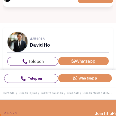
4351016
David Ho
Whatsapp
Telepon
Whatsapp
Telepon
Beranda
/
Rumah Dijual
/
Jakarta Selatan
/
Cilandak
/
Rumah Mewah di Kawasan Cilandak, Jakarta Selatan, LB 1200m², Harga 120 Miliar
Join
Titip
P