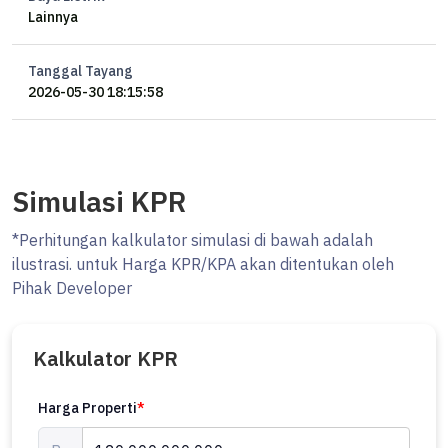
Lainnya
Basement:
Parkir 4 mobil
Tanggal Tayang
2 kamar tidur supir
2026-05-30 18:15:58
Dapur basah
Lantai 1:
Ruang piano / foyer ceiling 8 meter
Simulasi KPR
Lift
Ruang tamu dan ruang TV
*Perhitungan kalkulator simulasi di bawah adalah
Ruang entertainment dengan sistem speaker
ilustrasi. untuk Harga KPR/KPA akan ditentukan oleh
Living room besar dan lounge
Pihak Developer
Ruang makan formal dan keluarga
Dapur bersih
Mushola mewah
Kalkulator KPR
2 gudang
Area drop off dan carport
Harga Properti
*
2 akses pintu utama