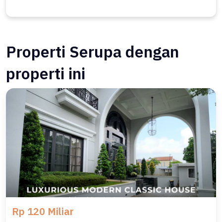
Ocasa2342
#cilandak #cilandakjakarta #jakartaselatan #jakartasouth
Properti Serupa dengan
#jakselproperty #rumahjaksel #rumahjakartaselatan
#propertyjakarta #propertyjaksel #rumahmewah #luxuryhouse
properti ini
#luxuryhome #realestateindonesia #jualrumahjakarta
#jakartaproperty
Rp 120 Miliar