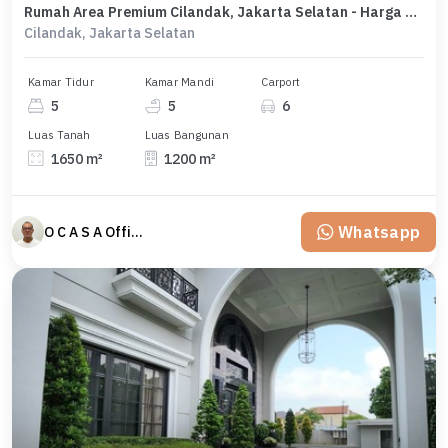
Rumah Area Premium Cilandak, Jakarta Selatan - Harga Menarik 120 Miliar
Cilandak, Jakarta Selatan
Kamar Tidur
Kamar Mandi
Carport
5
5
6
Luas Tanah
Luas Bangunan
1650 m²
1200 m²
Whatsapp
O C A S A Official property perfected