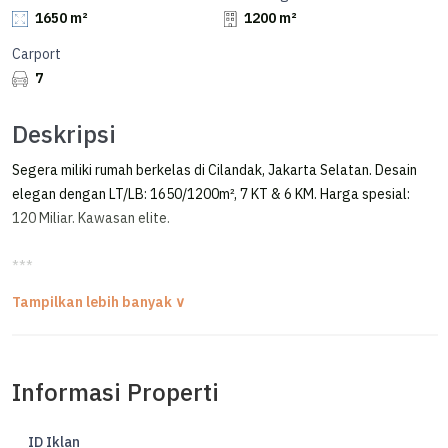
1650 m²
1200 m²
Carport
7
Deskripsi
Segera miliki rumah berkelas di Cilandak, Jakarta Selatan. Desain
elegan dengan LT/LB: 1650/1200m², 7 KT & 6 KM. Harga spesial:
120 Miliar. Kawasan elite.
***
Rumah Mewah Modern Classic Cilandak 1650M² Fully Furnished
DIJUAL RUMAH MEWAH MODERN CLASSIC CILANDAK JAKARTA
SELATAN
Informasi Properti
Rumah mewah tahun 2022 di kawasan Cilandak dengan konsep
modern classic, fully furnished 99% dan didominasi material
ID Iklan