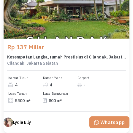
Rp 137 Miliar
Kesempatan Langka, rumah Prestisius di Cilandak, Jakarta Selatan, LB 800m²
Cilandak, Jakarta Selatan
Kamar Tidur
Kamar Mandi
Carport
4
4
-
Luas Tanah
Luas Bangunan
5500 m²
800 m²
Whatsapp
Lydia Elly