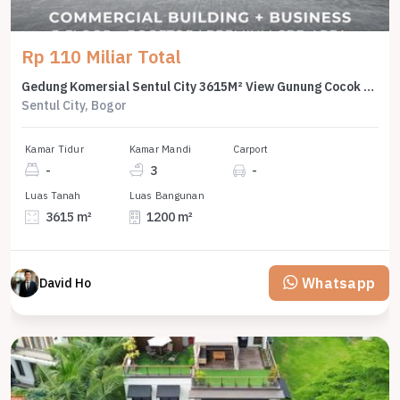
Rp 110 Miliar Total
Gedung Komersial Sentul City 3615M² View Gunung Cocok Restoran & Venue
Sentul City, Bogor
Kamar Tidur
Kamar Mandi
Carport
-
3
-
Luas Tanah
Luas Bangunan
3615 m²
1200 m²
Whatsapp
David Ho