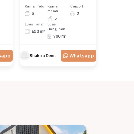
Kamar Tidur
Kamar
Carport
Mandi
5
2
5
Luas Tanah
Luas
Bangunan
650 m²
700 m²
sapp
Whatsapp
Shakira Denil