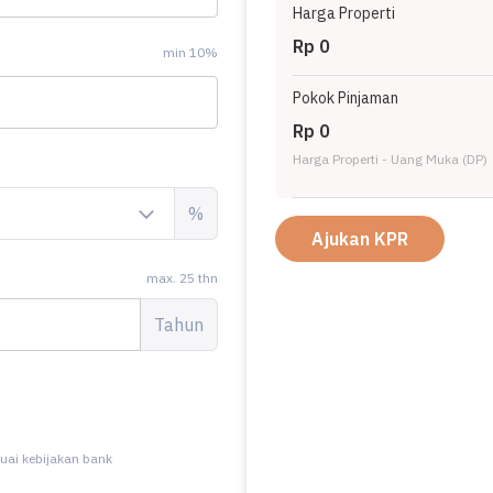
Harga Properti
Rp 0
min 10%
Pokok Pinjaman
Rp 0
Harga Properti - Uang Muka (DP)
%
Ajukan KPR
max. 25 thn
Tahun
uai kebijakan bank