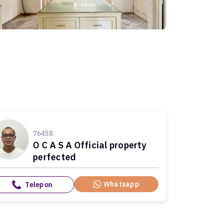
76458
O C A S A Official property
perfected
Whatsapp
Telepon