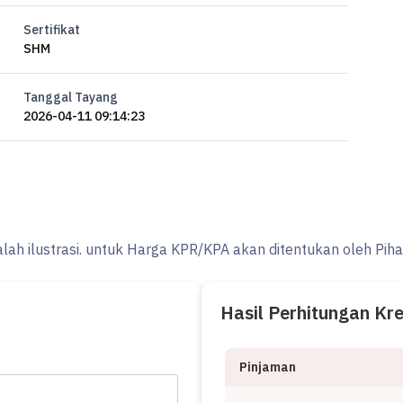
Sertifikat
SHM
Tanggal Tayang
2026-04-11 09:14:23
 ingin bergabung menjadi marketing properti bersama Ocasa,
 kunjungi website kami di ********
alah ilustrasi. untuk Harga KPR/KPA akan ditentukan oleh Pih
Hasil Perhitungan Kr
Pinjaman