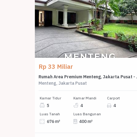
Rp 33 Miliar
Rumah Area Premi
Menteng, Jakarta Pusat
Kamar Tidur
Kamar Mandi
Carport
5
4
4
Luas Tanah
Luas Bangunan
676 m²
400 m²