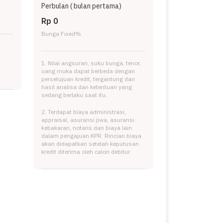
Perbulan (
bulan pertama)
Rp 0
Bunga Fixed
%
1. Nilai angsuran, suku bunga, tenor,
uang muka dapat berbeda dengan
persetujuan kredit, tergantung dari
hasil analisa dan ketentuan yang
sedang berlaku saat itu.
2. Terdapat biaya administrasi,
appraisal, asuransi jiwa, asuransi
kebakaran, notaris dan biaya lain
dalam pengajuan KPR. Rincian biaya
akan didapatkan setelah keputusan
kredit diterima oleh calon debitur.