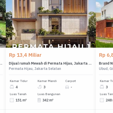
Rp 13,4 Miliar
Rp 6,8
um Menteng, Jakarta Pusat - Harga Terbaik 33 Miliar
Dijual rumah Mewah di Permata Hijau, Jakarta Selatan - LT 151m²
Permata Hijau, Jakarta Selatan
Ubud, G
Kamar Tidur
Kamar Mandi
Carport
Kamar Ti
4
3
-
3
Luas Tanah
Luas Bangunan
Luas Ta
151 m²
342 m²
248