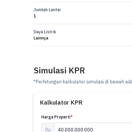
Backyard
Jumlah Lantai
3 SHM
1
HARGA Rp 40 M nego
Daya Listrik
#Ocasa4991
Lainnya
Listed by Ocasa
Yang mau tanya-tanya, booking private viewing, atau
langsung hubungi Whatsapp Erik di 0878xxxxxxxx atau
Simulasi KPR
#ocasaproperty #lahanluas #kuningan #rumahdijual
*Perhitungan kalkulator simulasi di bawah ad
Kalkulator KPR
Harga Properti
*
Rp