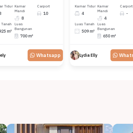
r Tidur
Kamar
Carport
Kamar Tidur
Kamar
Carport
Mandi
Mandi
8
10
4
-
8
4
 Tanah
Luas
Luas Tanah
Luas
Bangunan
Bangunan
925 m²
509 m²
700 m²
650 m²
Whatsapp
What
ely
Lydia Elly