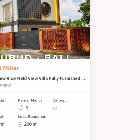
 Miliar
Brand New Rice Field View Villa Fully Furnished At Ubud Bali
ianyar
dur
Kamar Mandi
Carport
3
-
nah
Luas Bangunan
 m²
200 m²