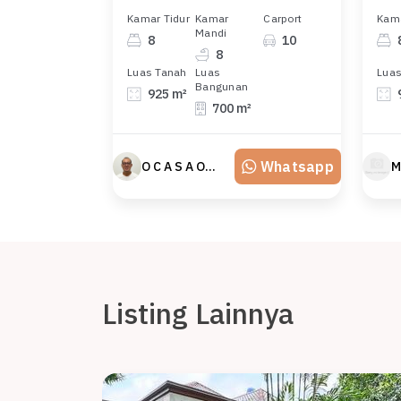
Kamar Tidur
Kamar
Carport
Kama
Mandi
8
10
8
Luas Tanah
Luas
Luas
Bangunan
925 m²
700 m²
Whatsapp
O C A S A Official property perfected
M
Listing Lainnya