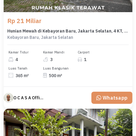
Rp 21 Miliar
Hunian Mewah di Kebayoran Baru, Jakarta Selatan, 4 KT, LT 365m²
Kebayoran Baru, Jakarta Selatan
Kamar Tidur
Kamar Mandi
Carport
4
3
1
Luas Tanah
Luas Bangunan
365 m²
500 m²
Whatsapp
O C A S A Official property perfected