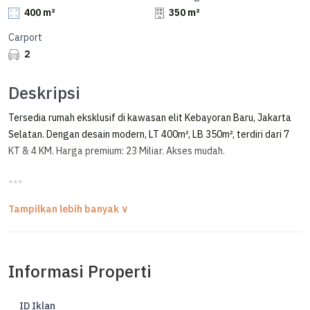
400 m²
350 m²
Carport
2
Deskripsi
Tersedia rumah eksklusif di kawasan elit Kebayoran Baru, Jakarta
Selatan. Dengan desain modern, LT 400m², LB 350m², terdiri dari 7
KT & 4 KM. Harga premium: 23 Miliar. Akses mudah.
***
Rumah Lama Hitung Tanah Lokasi Premium di Kebayoran Baru
FOR SALE / DIJUAL RUMAH LAMA
KEBAYORAN BARU - JAKARTA SELATAN
Informasi Properti
LOKASI PREMIUM
Row Jalan Lebar
ID Iklan