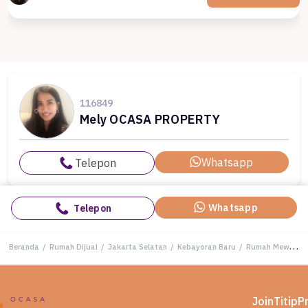
116849
Mely OCASA PROPERTY
Whatsapp
Telepon
Whatsapp
Telepon
Beranda
/
Rumah Dijual
/
Jakarta Selatan
/
Kebayoran Baru
/
Rumah Mewah di Kebayoran Baru, Jakarta Selatan, 7 KT, LT 400m²
Join
Titip
P