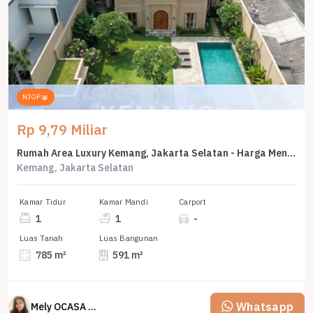
NJOP
Rp 9,79 Miliar
Rumah Area Luxury Kemang, Jakarta Selatan - Harga Menarik 9,79 Miliar
Kemang, Jakarta Selatan
Kamar Tidur
Kamar Mandi
Carport
1
1
-
Luas Tanah
Luas Bangunan
785 m²
591 m²
Whatsapp
Mely OCASA PROPERTY