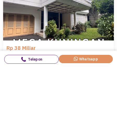
Rp 39 Miliar
Penawaran Langka, rumah Mewah di Mega Kuningan, Jakarta Selatan, LB 350m²
Mega Kuningan, Jakarta Selatan
Kamar Tidur
Kamar Mandi
Carport
5
4
3
Luas Tanah
Luas Bangunan
534 m²
350 m²
Whatsapp
Mely OCASA PROPERTY