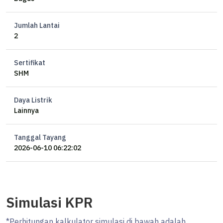
Rp
min 10%
DP%
*
Rp
Suku Bunga Periode Fix
%
Tenor
max. 25 thn
Tahun
Hitung
*suku bunga floating dapat berubah sewaktu-waktu sesuai
kebijakan bank