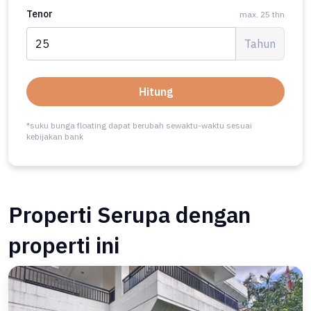
For Sale rumah Eksklusif di Mega Kuningan, Jakarta Selatan - LT 540m²
Mega Kuningan, Jakarta Selatan
Kamar Tidur
Kamar Mandi
Carport
4
5
2
Luas Tanah
Luas Bangunan
540 m²
600 m²
Whatsapp
Shakira Denil