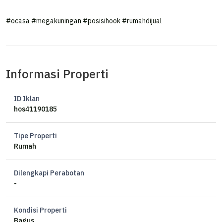
Lainnya
#ocasa #megakuningan #posisihook #rumahdijual
Tanggal Tayang
2026-06-10 06:22:02
Simulasi KPR
*Perhitungan kalkulator simulasi di bawah adalah
ilustrasi. untuk Harga KPR/KPA akan ditentukan oleh
Pihak Developer
Kalkulator KPR
Harga Properti
*