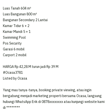
hos41190185
Luas Tanah 604 m²
Luas Bangunan 800 m²
Tipe Properti
Bangunan Secondary 2 Lantai
Rumah
Kamar Tidur 6 + 2
Kamar Mandi 5 + 1
Dilengkapi Perabotan
Swimming Pool
-
Pos Security
Garasi 6 mobil
Kondisi Properti
Carport 2 mobil
Bagus
HARGA Rp 42,28 M turun jadi Rp 39 M
Jumlah Lantai
#Ocasa3781
2
Listed by Ocasa
Sertifikat
Yang mau tanya-tanya, booking private viewing, atau ingin
SHM
bergabung menjadi marketing properti bersama Ocasa, langsung
hubungi WhatsApp Erik di 0878xxxxxxxx atau kunjungi website kami
di ********
Daya Listrik