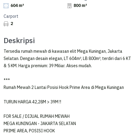
604 m²
800 m²
Carport
2
Deskripsi
Tersedia rumah mewah di kawasan elit Mega Kuningan, Jakarta
Selatan. Dengan desain elegan, LT 604m², LB 800m², terdiri dari 6 KT
& 5 KM. Harga premium: 39 Miliar. Akses mudah.
***
Rumah Mewah 2 Lantai Posisi Hook Prime Area di Mega Kuningan
TURUN HARGA 42,28M > 39M !!
Informasi Properti
FOR SALE / DIJUAL RUMAH MEWAH
MEGA KUNINGAN - JAKARTA SELATAN
PRIME AREA, POSISI HOOK
ID Iklan