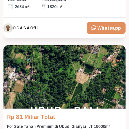
2634 m²
1820 m²
Whatsapp
O C A S A Official property perfected
Rp 81 Miliar Total
For Sale Tanah Premium di Ubud, Gianyar, LT 18000m²