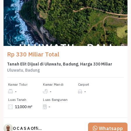
Rp 330 Miliar Total
Tanah Elit Dijual di Uluwatu, Badung, Harga 330 Miliar
Uluwatu, Badung
Kamar Tidur
Kamar Mandi
Carport
-
-
-
Luas Tanah
Luas Bangunan
11000 m²
-
Whatsapp
O C A S A Official property perfected