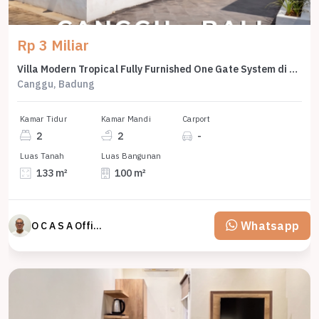
Rp 3 Miliar
Villa Modern Tropical Fully Furnished One Gate System di Canggu
Canggu, Badung
Kamar Tidur
Kamar Mandi
Carport
2
2
-
Luas Tanah
Luas Bangunan
133 m²
100 m²
Whatsapp
O C A S A Official property perfected