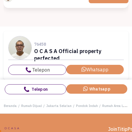
76458
O C A S A Official property
perfected
Whatsapp
Telepon
Whatsapp
Telepon
Beranda
/
Rumah Dijual
/
Jakarta Selatan
/
Pondok Indah
/
Rumah Area Luxury Pondok Indah, Jakarta Selatan - Harga Menarik 37,5 Miliar
Join
Titip
P