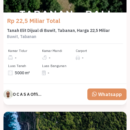
Rp 22,5 Miliar Total
Tanah Elit Dijual di Buwit, Tabanan, Harga 22,5 Miliar
Buwit, Tabanan
Kamar Tidur
Kamar Mandi
Carport
-
-
-
Luas Tanah
Luas Bangunan
5000 m²
-
Whatsapp
O C A S A Official property perfected