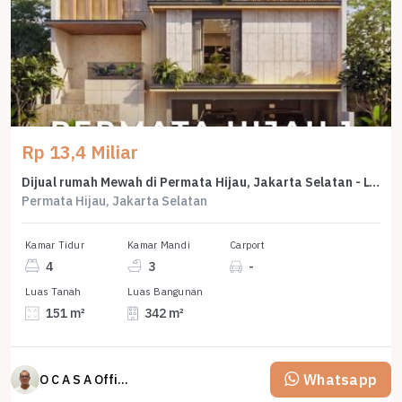
Rp 13,4 Miliar
Dijual rumah Mewah di Permata Hijau, Jakarta Selatan - LT 151m²
Permata Hijau, Jakarta Selatan
Kamar Tidur
Kamar Mandi
Carport
4
3
-
Luas Tanah
Luas Bangunan
151 m²
342 m²
Whatsapp
O C A S A Official property perfected