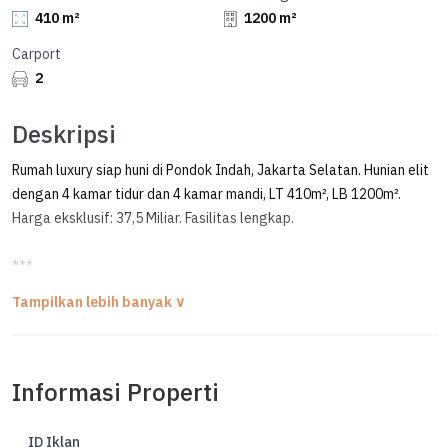
410 m²
1200 m²
Carport
2
Deskripsi
Rumah luxury siap huni di Pondok Indah, Jakarta Selatan. Hunian elit
dengan 4 kamar tidur dan 4 kamar mandi, LT 410m², LB 1200m².
Harga eksklusif: 37,5 Miliar. Fasilitas lengkap.
***
Rumah Modern Klasik Mewah 3 Lantai Semi Furnished di Pondok
Indah
FOR SALE / DIJUAL RUMAH MODERN KLASIK MEWAH
Informasi Properti
PONDOK INDAH - JAKARTA SELATAN
LUXURIOUS MODERN CLASSIC HOUSE
SEMI FURNISHED, ROW JALAN LEBAR
ID Iklan