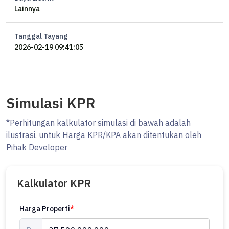
Lainnya
Garasi 6 mobil
Carport 2 mobil
SHM
Tanggal Tayang
2026-02-19 09:41:05
Harga Rp 37,5 M nego
#Ocasa4892
Yang mau tanya-tanya atau booking private viewing, langsung
Simulasi KPR
hubungi WhatsApp Erik 0878xxxxxxxx atau cek website kami di
********
*Perhitungan kalkulator simulasi di bawah adalah
ilustrasi. untuk Harga KPR/KPA akan ditentukan oleh
#ocasa #pondokindah #rumahdijual #rumahmewah
Pihak Developer
Kalkulator KPR
Harga Properti
*