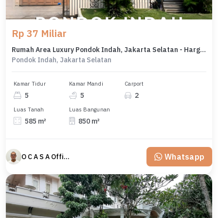
Rp 37 Miliar
Rumah Area Luxury Pondok Indah, Jakarta Selatan - Harga Terbaik 37 Miliar
Pondok Indah, Jakarta Selatan
Kamar Tidur
Kamar Mandi
Carport
5
5
2
Luas Tanah
Luas Bangunan
585 m²
850 m²
Whatsapp
O C A S A Official property perfected