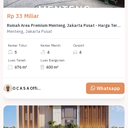
Rp 33 Miliar
Rumah Area Premium Menteng, Jakarta Pusat - Harga Terbaik 33 Miliar
Menteng, Jakarta Pusat
Kamar Tidur
Kamar Mandi
Carport
5
4
4
Luas Tanah
Luas Bangunan
676 m²
400 m²
Whatsapp
O C A S A Official property perfected