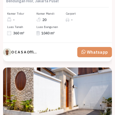
Bendungan Hilir, Jakarta Pusat
Kamar Tidur
Kamar Mandi
Carport
-
20
-
Luas Tanah
Luas Bangunan
360 m²
1040 m²
Whatsapp
O C A S A Official property perfected