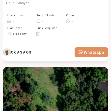
Ubud, Gianyar
Kamar Tidur
Kamar Mandi
Carport
-
-
-
Luas Tanah
Luas Bangunan
18000 m²
-
Whatsapp
O C A S A Official property perfected