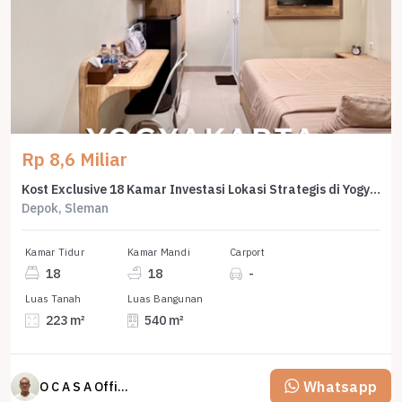
Rp 8,6 Miliar
Kost Exclusive 18 Kamar Investasi Lokasi Strategis di Yogyakarta
Depok, Sleman
Kamar Tidur
Kamar Mandi
Carport
18
18
-
Luas Tanah
Luas Bangunan
223 m²
540 m²
Whatsapp
O C A S A Official property perfected