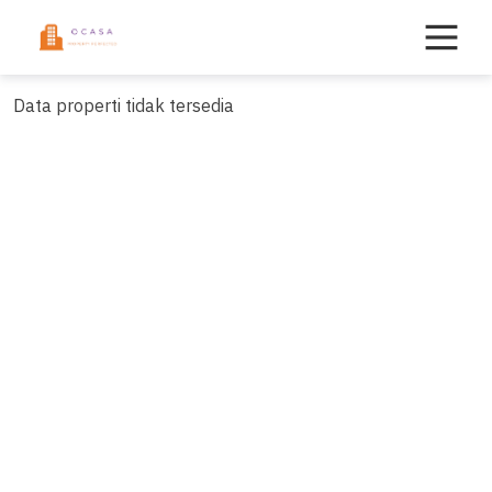
Skip
to
content
Data properti tidak tersedia