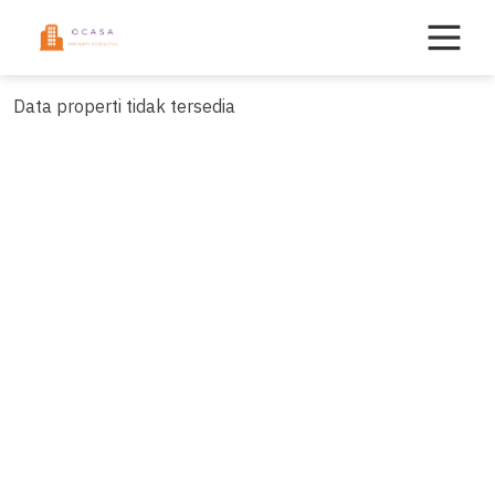
Skip
to
content
Data properti tidak tersedia