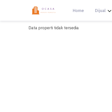
Skip
to
Home
Dijual
content
Data properti tidak tersedia