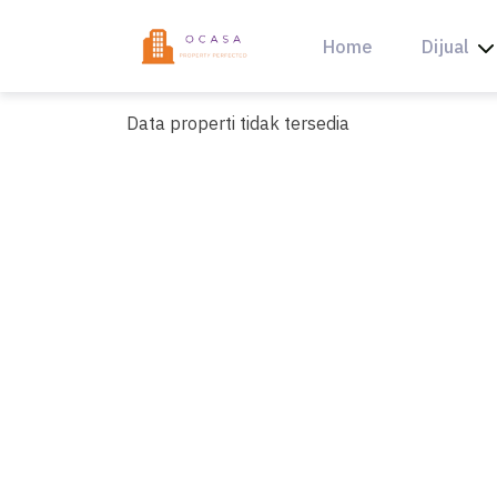
Skip
to
Home
Dijual
content
Data properti tidak tersedia