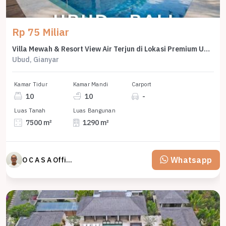
Rp 75 Miliar
Villa Mewah & Resort View Air Terjun di Lokasi Premium Ubud Bali
Ubud, Gianyar
Kamar Tidur
Kamar Mandi
Carport
10
10
-
Luas Tanah
Luas Bangunan
7500 m²
1290 m²
Whatsapp
O C A S A Official property perfected