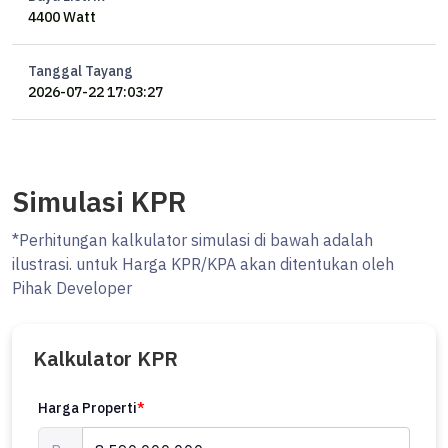
4400 Watt
Foyer
Balcony
Rooftop
Tanggal Tayang
Service Area
2026-07-22 17:03:27
Listrik 4400 VA
Garasi 1 mobil
Carport 2 mobil
SHM, IMB
Simulasi KPR
#Ocasa4749
*Perhitungan kalkulator simulasi di bawah adalah
Listed by Ocasa
ilustrasi. untuk Harga KPR/KPA akan ditentukan oleh
Pihak Developer
More info : Erik 0878xxxxxxxx
********
Kalkulator KPR
#houseforsale #forsale #rumahdijual #rumahcilandak
#dijualrumahdicilandak #dijualrumahcilandak #luxuryhouse
Harga Properti
*
#properticipete #infocipete #kebayoranbaru #kebayoran #cipete