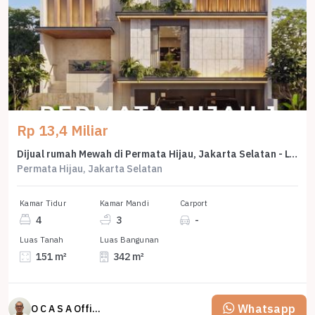
Rp 13,4 Miliar
Dijual rumah Mewah di Permata Hijau, Jakarta Selatan - LT 151m²
Permata Hijau, Jakarta Selatan
Kamar Tidur
Kamar Mandi
Carport
4
3
-
Luas Tanah
Luas Bangunan
151 m²
342 m²
Whatsapp
O C A S A Official property perfected