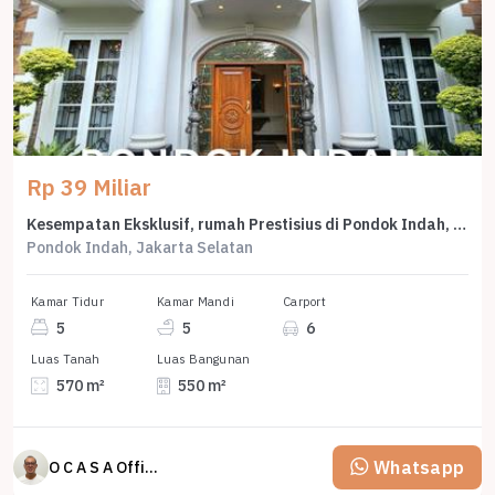
Rp 39 Miliar
Kesempatan Eksklusif, rumah Prestisius di Pondok Indah, Jakarta Selatan, LB 550m²
Pondok Indah, Jakarta Selatan
Kamar Tidur
Kamar Mandi
Carport
5
5
6
Luas Tanah
Luas Bangunan
570 m²
550 m²
Whatsapp
O C A S A Official property perfected