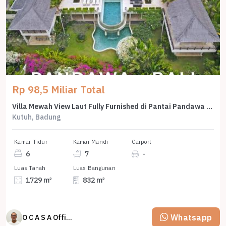
Rp 98,5 Miliar Total
Villa Mewah View Laut Fully Furnished di Pantai Pandawa Bali
Kutuh, Badung
Kamar Tidur
Kamar Mandi
Carport
6
7
-
Luas Tanah
Luas Bangunan
1729 m²
832 m²
Whatsapp
O C A S A Official property perfected