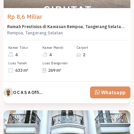
Rp 8,6 Miliar
Rumah Prestisius di Kawasan Rempoa, Tangerang Selatan, LB 269m², Harga 8,6 Miliar
Rempoa, Tangerang Selatan
Kamar Tidur
Kamar Mandi
Carport
4
4
2
Luas Tanah
Luas Bangunan
633 m²
269 m²
Whatsapp
O C A S A Official property perfected