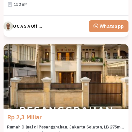
152 m²
Whatsapp
O C A S A Official property perfected
Rp 2,3 Miliar
Rumah Dijual di Pesanggrahan, Jakarta Selatan, LB 275m², Harga Terbaik!