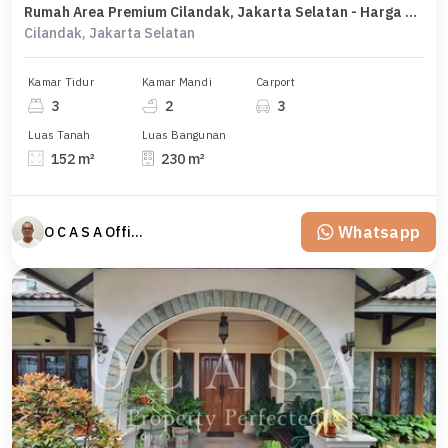
Rumah Area Premium Cilandak, Jakarta Selatan - Harga Terbaik 7,8 Miliar
Cilandak, Jakarta Selatan
Kamar Tidur
Kamar Mandi
Carport
3
2
3
Luas Tanah
Luas Bangunan
152 m²
230 m²
Whatsapp
O C A S A Official property perfected