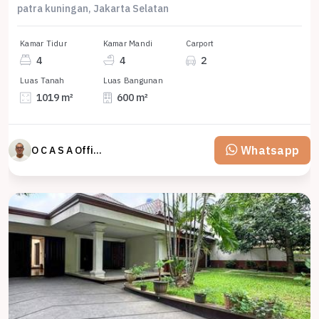
patra kuningan, Jakarta Selatan
Kamar Tidur
Kamar Mandi
Carport
4
4
2
Luas Tanah
Luas Bangunan
1019 m²
600 m²
Whatsapp
O C A S A Official property perfected