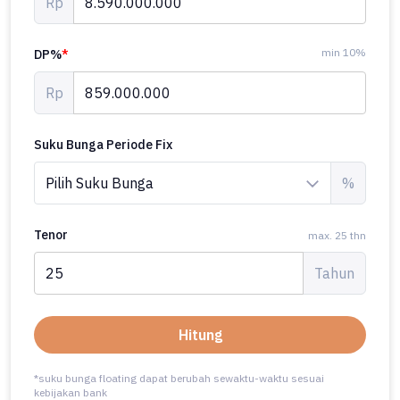
#cilandak #erik #erikocasa #ocasaproperty
Rp
#ocasapropertyperfected #ocasa
min 10%
DP%
*
Rp
Suku Bunga Periode Fix
%
Tenor
max. 25 thn
Tahun
Hitung
*suku bunga floating dapat berubah sewaktu-waktu sesuai
kebijakan bank