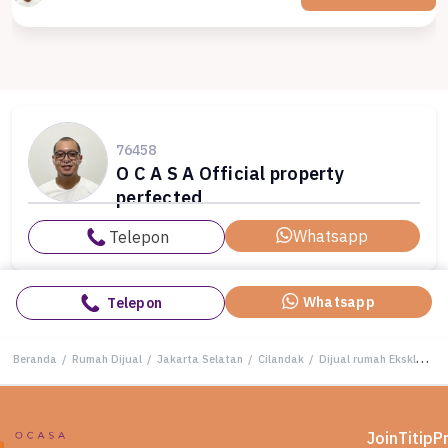
76458
O C A S A Official property
perfected
Whatsapp
Telepon
Whatsapp
Telepon
Beranda
/
Rumah Dijual
/
Jakarta Selatan
/
Cilandak
/
Dijual rumah Eksklusif di Cilandak, Jakarta Selatan - LT 274m²
Join
Titip
P