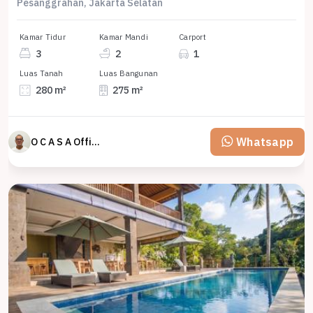
Pesanggrahan, Jakarta Selatan
Kamar Tidur
Kamar Mandi
Carport
3
2
1
Luas Tanah
Luas Bangunan
280 m²
275 m²
Whatsapp
O C A S A Official property perfected