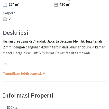
274 m²
420 m²
Carport
2
Deskripsi
Hunian prestisius di Cilandak, Jakarta Selatan. Memiliki luas tanah
274m² dengan bangunan 420m², terdiri dari 5 kamar tidur & 4 kamar
mandi. Harga eksklusif: 8,59 Miliar. Dekat fasilitas mewah.
***
Brand New Modern Townhouse 3 Lantai Ada Private Pool di Cilandak
FOR SALE
MARGASATWA - CILANDAK, JAKARTA SELATAN
Informasi Properti
BRAND NEW MODERN HOUSE
TOWNHOUSE ONE GATE SYSTEM, 24H SECURITY
ID Iklan