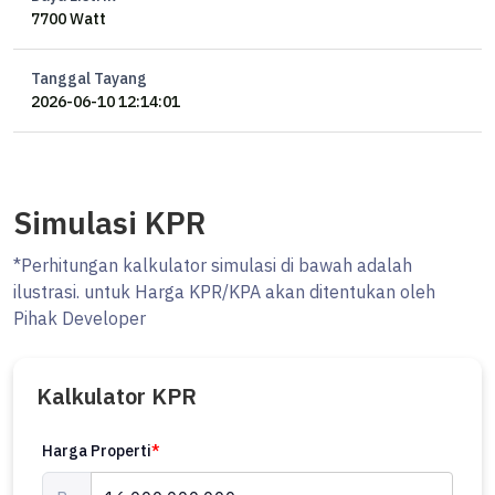
7700 Watt
AC 7 Unit, Solahart, Kitchen Set + Island, Lemari
Garasi 2 mobil
Carport 2 mobil
Tanggal Tayang
SHM
2026-06-10 12:14:01
HARGA Rp 18 M turun jadi Rp 16 M
#Ocasa4634
Simulasi KPR
Yang mau tanya-tanya, booking private viewing, atau ingin
bergabung menjadi marketing properti bersama Ocasa, langsung
*Perhitungan kalkulator simulasi di bawah adalah
hubungi Whatsapp Erik di 0878xxxxxxxx atau kunjungi website kami
ilustrasi. untuk Harga KPR/KPA akan ditentukan oleh
di ********
Pihak Developer
#cipete #investasiproperty #rumahdijual #rumahcipetedijual
Kalkulator KPR
Harga Properti
*