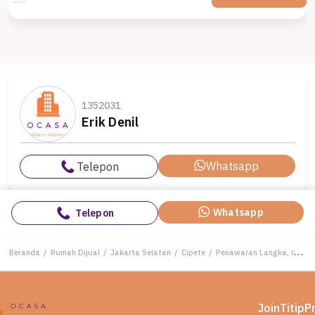
1352031
Erik Denil
Whatsapp
Telepon
Whatsapp
Telepon
Beranda
/
Rumah Dijual
/
Jakarta Selatan
/
Cipete
/
Penawaran Langka, rumah Prestisius di Cipete, Jakarta Selatan, LB 348m²
Join
Titip
P