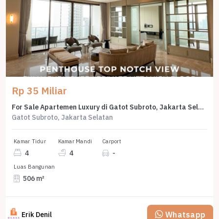
Rp 35 Miliar
For Sale Apartemen Luxury di Gatot Subroto, Jakarta Selatan, LB 506m²
Gatot Subroto, Jakarta Selatan
Kamar Tidur
Kamar Mandi
Carport
4
4
-
Luas Bangunan
506 m²
Whatsapp
Erik Denil