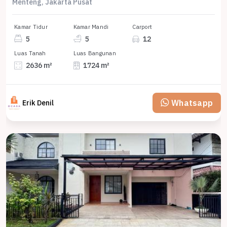
Menteng, Jakarta Pusat
Kamar Tidur
Kamar Mandi
Carport
5
5
12
Luas Tanah
Luas Bangunan
2636 m²
1724 m²
Whatsapp
Erik Denil