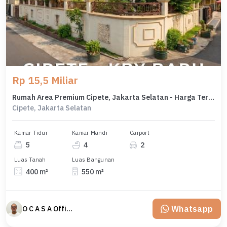
Rp 15,5 Miliar
Rumah Area Premium Cipete, Jakarta Selatan - Harga Terbaik 15,5 Miliar
Cipete, Jakarta Selatan
Kamar Tidur
Kamar Mandi
Carport
5
4
2
Luas Tanah
Luas Bangunan
400 m²
550 m²
Whatsapp
O C A S A Official property perfected