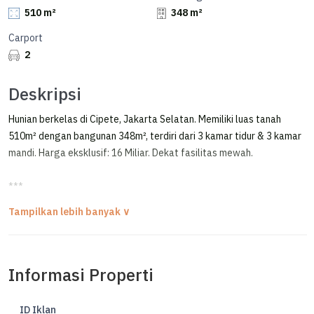
510 m²
348 m²
Carport
2
Deskripsi
Hunian berkelas di Cipete, Jakarta Selatan. Memiliki luas tanah
510m² dengan bangunan 348m², terdiri dari 3 kamar tidur & 3 kamar
mandi. Harga eksklusif: 16 Miliar. Dekat fasilitas mewah.
***
Rumah Klasik Kolonial Mewah Semi Furnished Dekat MRT Cipete
Raya
TURUN HARGA 18M > 16M !!
Informasi Properti
FOR SALE / DIJUAL RUMAH MEWAH
CIPETE - JAKARTA SELATAN
ID Iklan