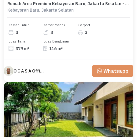
Rumah Area Premium Kebayoran Baru, Jakarta Selatan - Harga Menarik 28 Miliar
Kebayoran Baru, Jakarta Selatan
Kamar Tidur
Kamar Mandi
Carport
3
3
3
Luas Tanah
Luas Bangunan
379 m²
116 m²
Whatsapp
O C A S A Official property perfected