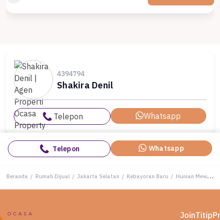
4394794
Shakira Denil
Whatsapp
Telepon
Whatsapp
Telepon
Beranda
/
Rumah Dijual
/
Jakarta Selatan
/
Kebayoran Baru
/
Hunian Mewah di Kawasan Kebayoran Baru, Jakarta Selatan, LB 300m², Harga 30 Miliar
Join
Titip
P