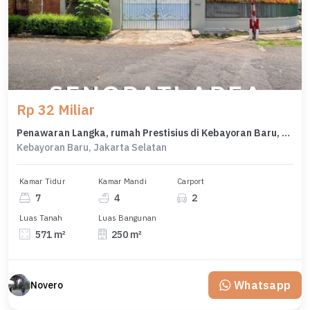
Rp 32 Miliar
Penawaran Langka, rumah Prestisius di Kebayoran Baru, Jakarta Selatan, LB 250m²
Kebayoran Baru, Jakarta Selatan
Kamar Tidur
Kamar Mandi
Carport
7
4
2
Luas Tanah
Luas Bangunan
571 m²
250 m²
Whatsapp
Novero