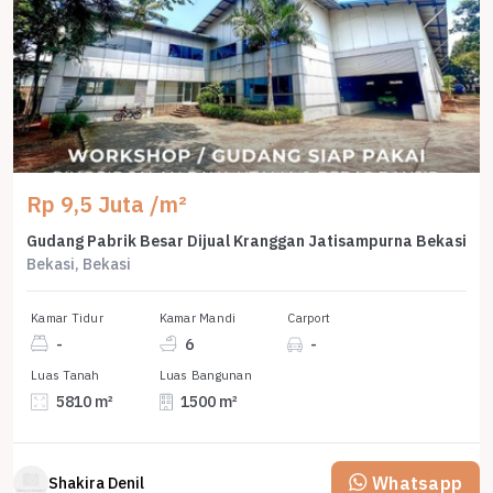
Rp 9,5 Juta /m²
Gudang Pabrik Besar Dijual Kranggan Jatisampurna Bekasi
Bekasi, Bekasi
Kamar Tidur
Kamar Mandi
Carport
-
6
-
Luas Tanah
Luas Bangunan
5810 m²
1500 m²
Whatsapp
Shakira Denil