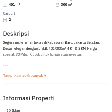
401 m²
300 m²
Carport
2
Deskripsi
Segera miliki rumah luxury di Kebayoran Baru, Jakarta Selatan.
Desain elegan dengan LT/LB: 401/300m², 4 KT & 3 KM. Harga
spesial: 30 Miliar. Cocok untuk hunian atau investasi.
***
Rumah Tua Kebayoran Baru Near Blok M & Senopati Hitung Tanah
FOR SALE
RUMAH LAMA HITUNG TANAH
Informasi Properti
LOKASI PREMIUM DI KEBAYORAN BARU
Lokasi Strategis
ID Iklan