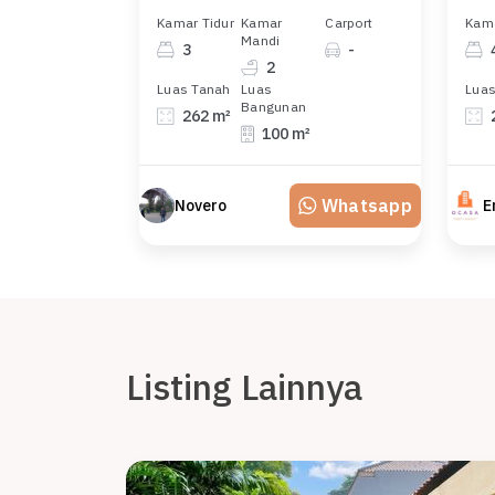
Kamar Tidur
Kamar
Carport
Kama
Mandi
3
-
2
Luas Tanah
Luas
Luas
Bangunan
262 m²
100 m²
Whatsapp
Novero
E
Listing Lainnya