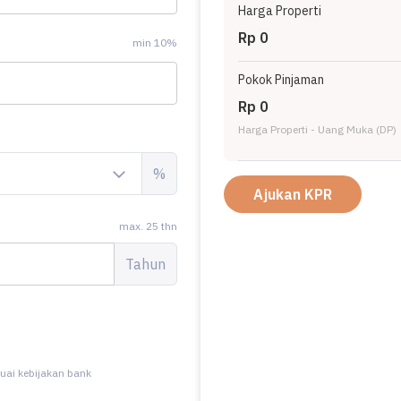
Harga Properti
Rp 0
min 10%
Pokok Pinjaman
Rp 0
Harga Properti - Uang Muka (DP)
%
Ajukan KPR
max. 25 thn
Tahun
uai kebijakan bank