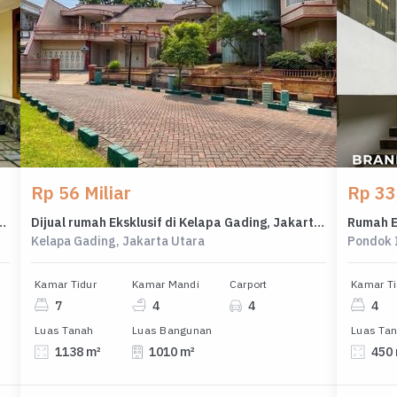
Rp 56 Miliar
Rp 33,
Baru, Jakarta Selatan, 3 KT, LT 410m²
Dijual rumah Eksklusif di Kelapa Gading, Jakarta Utara - LT 1138m²
Kelapa Gading, Jakarta Utara
Pondok 
Kamar Tidur
Kamar Mandi
Carport
Kamar Ti
7
4
4
4
Luas Tanah
Luas Bangunan
Luas Ta
1138 m²
1010 m²
450