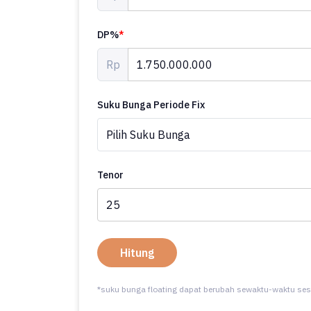
DP%
*
Rp
Suku Bunga Periode Fix
Tenor
Hitung
*suku bunga floating dapat berubah sewaktu-waktu ses