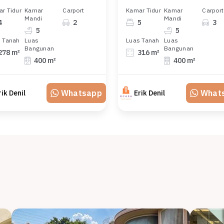
r Tidur
Kamar
Carport
Kamar Tidur
Kamar
Carport
Mandi
Mandi
4
2
5
3
5
5
 Tanah
Luas
Luas Tanah
Luas
Bangunan
Bangunan
278 m²
316 m²
400 m²
400 m²
Whatsapp
What
rik Denil
Erik Denil