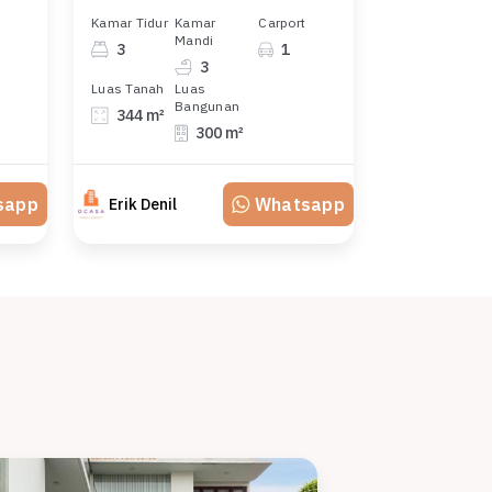
Kamar Tidur
Kamar
Carport
Mandi
3
1
3
Luas Tanah
Luas
Bangunan
344 m²
300 m²
sapp
Whatsapp
Erik Denil