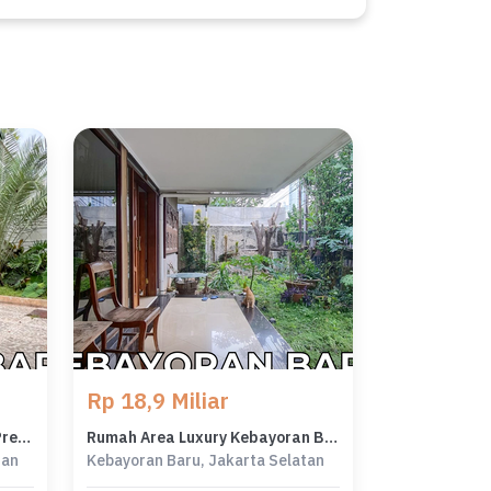
Rp 18,9 Miliar
Penawaran Eksklusif, rumah Prestisius di Kebayoran Baru, Jakarta Selatan, LB 400m²
Rumah Area Luxury Kebayoran Baru, Jakarta Selatan - Harga Terbaik 18,9 Miliar
tan
Kebayoran Baru, Jakarta Selatan