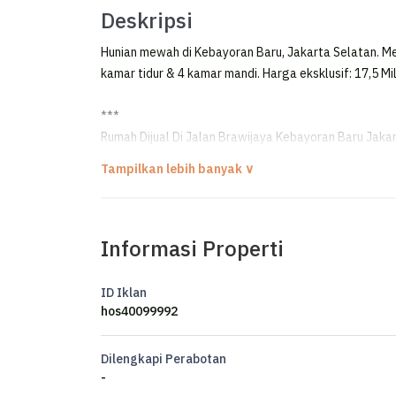
Deskripsi
Hunian mewah di Kebayoran Baru, Jakarta Selatan. Mem
kamar tidur & 4 kamar mandi. Harga eksklusif: 17,5 Mil
***
Rumah Dijual Di Jalan Brawijaya Kebayoran Baru Jak
FOR SALE
RUMAH 2 LANTAI + ROOFTOP
DALAM TOWNHOUSE ONE GATE SYSTEM
Informasi Properti
BRAWIJAYA - KEBAYORAN BARU
Best Location
ID Iklan
Row Jalan Lebar dan Tenang
hos40099992
Luas Tanah 385 m²
Dilengkapi Perabotan
Luas Bangunan 300 m²
-
Layout Tanah Kotak