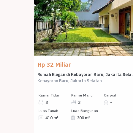
Rp 32 Miliar
Rumah Elegan di Kebayoran 
Kebayoran Baru, Jakarta Selatan
Kamar Tidur
Kamar Mandi
Carport
3
3
-
Luas Tanah
Luas Bangunan
410 m²
300 m²