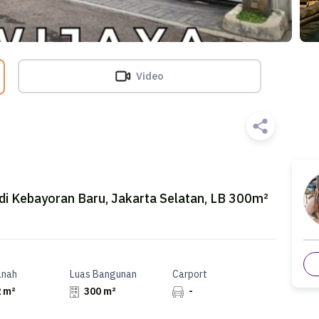
Video
 di Kebayoran Baru, Jakarta Selatan, LB 300m²
anah
Luas Bangunan
Carport
 m²
300 m²
-