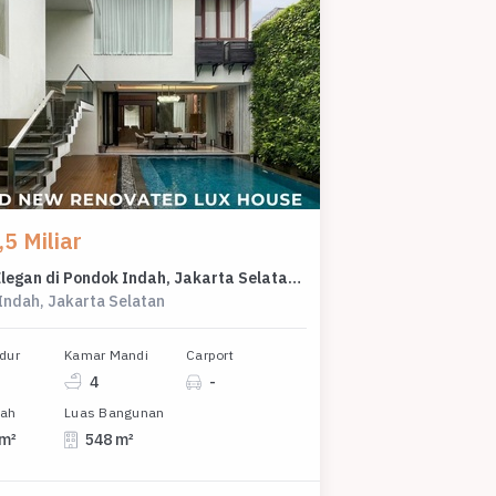
5 Miliar
Rumah Elegan di Pondok Indah, Jakarta Selatan, 4 KT, LT 450m²
Indah, Jakarta Selatan
dur
Kamar Mandi
Carport
4
-
nah
Luas Bangunan
 m²
548 m²