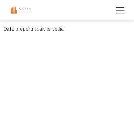
Skip
to
content
Data properti tidak tersedia